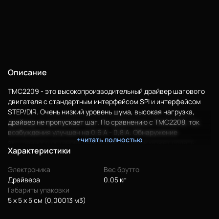
Описание
TMC2209 - это высокопроизводительный драйвер шагового
двигателя с стандартным интерфейсом SPI и интерфейсом
STEP/DIR. Очень низкий уровень шума, высокая нагрузка,
драйвер не пропускает шаг. По сравнению с TMC2208, ток
возбуждения улучшен на 0,6 А - 0,8 А. Обнаружение
+читать полностью
экстренного останова двигателя, который может подать
Еще
Характеристики
ненормальный сигнал. Динамическая регулировка тока
охлаждения экономит до 75% энергии. Меры
Войти
Электроника
Вес брутто
предосторожности: Всегда отключайте электропитание
Драйвера
0.05 кг
перед установкой драйвера. Обязательно проверьте
Габариты упаковки
правильность установки, чтобы предотвратить повреждение
5 x 5 x 5 см (0,00013 м3)
О нас
из-за обратного подключения. Не подключайте и не
отключайте драйвер при включенном питании, чтобы