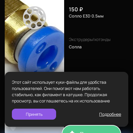
Телефон
Каталог
8-800-234-47-78
позвонить
150
₽
Сопло E3D 0.5мм
Адрес
проложить
ул.Проезжая дом 9а
маршрут
Пластик BestFilament
Экструдеры/хотэнды
Режим работы
Сопла
Наборы
Пн-Вс с 10:00 до 18:00
Сопутствующие товары
Задать вопрос
info@bestfilament.ru
написать
Комплектующие
Подарочные сертификаты
Этот сайт использует куки-файлы для удобства
Политика конфиденциальности
пользователей. Они помогают нам работать
стабильно, как филамент в катушке. Продолжая
просмотр, вы соглашаетесь на их использование
Принять
Подробнее