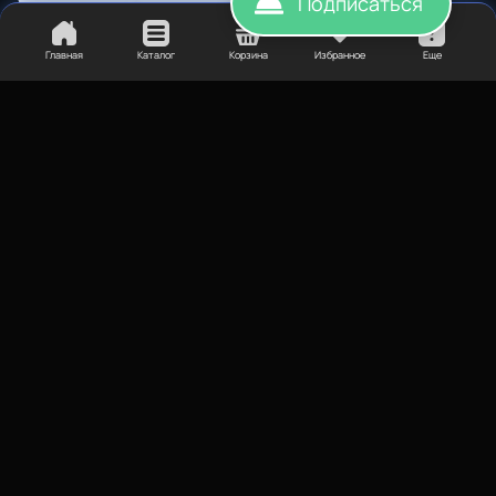
Подписаться
100
₽
Главная
Каталог
Корзина
Избранное
Еще
Фитинг для тефлоновой
трубки 4мм резьба м6
Экструдеры/хотэнды
Механизмы подачи пластика
Купить
Купить
©
BESTFILAMENT, 2026
Напечатали сайт. Воплотили. TopROI