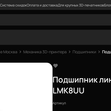
Система скидок
Оплата и доставка
Для крупных 3D-печатников
Бло
е Москва
Механика 3D-принтера
Подшипники
Под
Подшипник ли
LMK8UU
Артикул