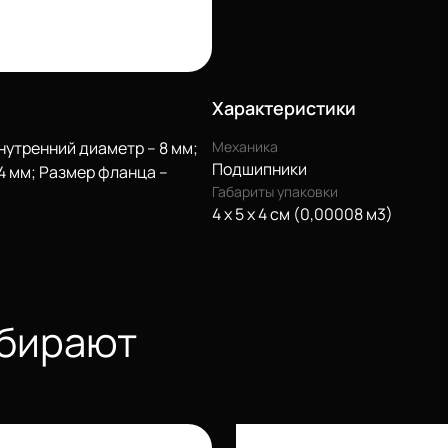
Характеристики
нутренний диаметр – 8 мм;
Механика
Подшипники
4 мм; Размер фланца –
Габариты упаковки
4 x 5 x 4 см (0,00008 м3)
ыбирают