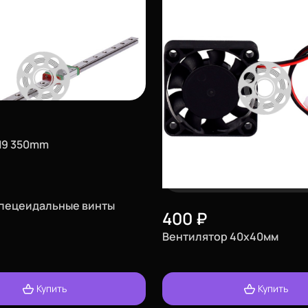
N9 350mm
апецеидальные винты
400
₽
Вентилятор 40х40мм
Купить
Купить