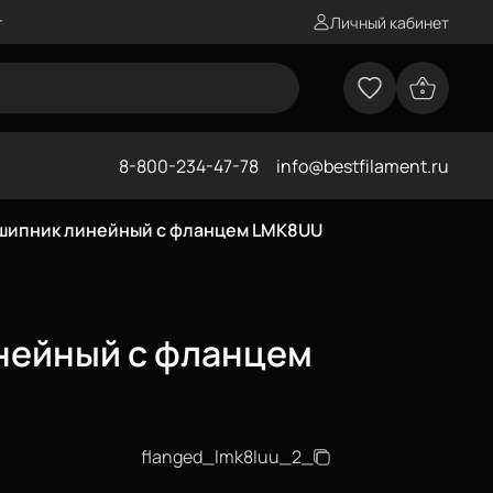
г
Личный кабинет
8-800-234-47-78
info@bestfilament.ru
шипник линейный с фланцем LMK8UU
нейный с фланцем
flanged_lmk8luu_2_