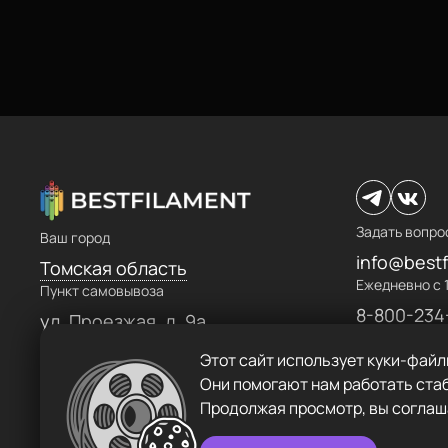
Телефон
8-800-234-47-78
Каталог
Адрес
ул.Проезжая дом 9а
Пластик BestFilament
Режим работы
Наборы
Пн-Вс с 10:00 до 18:00
Сопутствующие товары
Задать вопрос
Задать вопро
Ваш город
info@bestfilament.ru
Комплектующие
info@bestf
Томская область
Ежедневно с 1
Пункт самовывоза
Подарочные сертификаты
8-800-234
Политика конфиденциальности
ул. Проезжая, д. 9а
Этот сайт использует куки-файл
Они помогают нам работать стаб
Продолжая просмотр, вы соглаш