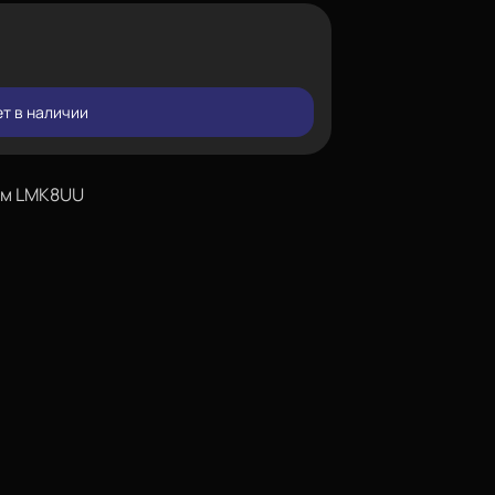
т в наличии
ем LMK8UU