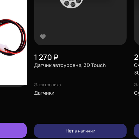
1 270
₽
Датчик автоуровня, 3D Touch
С
3
Электроника
Эл
Датчики
С
изменить
Нет в наличии