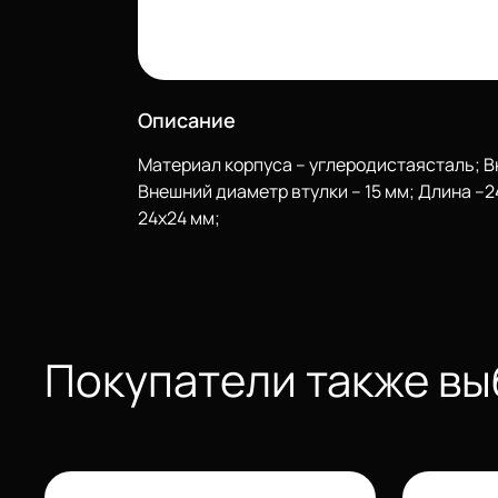
Описание
Материал корпуса – углеродистаясталь; В
Внешний диаметр втулки – 15 мм; Длина –2
24х24 мм;
Еще
Покупатели также в
Войти
О нас
Филиалы