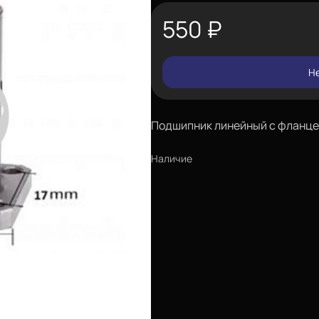
550
₽
Не
Подшипник линейный с фланц
Наличие