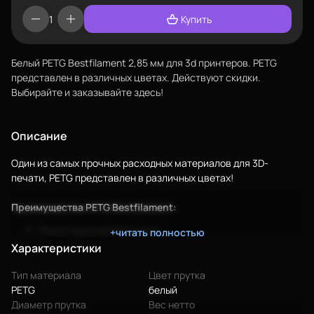
Купить
Белый PETG Bestfilament 2,85 мм для 3d принтеров. PETG
представлен в различных цветах. Действуют скидки.
Выбирайте и заказывайте здесь!
Еще
Описание
Войти
Один из самых прочных расходных материалов для 3D-
печати, PETG представлен в различных цветах!
Преимущества PETG Bestfilament:
О нас
Очень прочный филамент;
+читать полностью
Филиалы
Сцепление слоев беспрецедентно;
Характеристики
Сертификаты
Детали из этого материала долговечны;
Тип материала
Цвет прутка
Первоклассное сырье для производства обеспечивает
Система скидок
PETG
белый
качество, сопоставимое с дорогими европейскими
Диаметр прутка
Вес нетто
аналогами;
Оплата и доставка