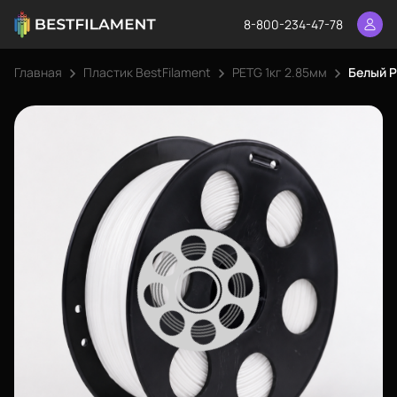
8-800-234-47-78
Главная
Пластик BestFilament
PETG 1кг 2.85мм
Белый P