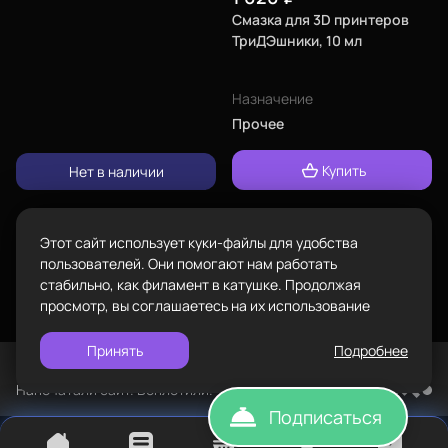
Смазка для 3D принтеров
Адрес
ТриДЭшники, 10 мл
проложить
ул.Проезжая дом 9а
маршрут
Пластик BestFilament
Назначение
Режим работы
Прочее
Наборы
Пн-Вс с 10:00 до 18:00
Сопутствующие товары
Купить
Задать вопрос
Нет в наличии
info@bestfilament.ru
написать
Комплектующие
Подарочные сертификаты
Этот сайт использует куки-файлы для удобства
Политика конфиденциальности
пользователей. Они помогают нам работать
стабильно, как филамент в катушке. Продолжая
просмотр, вы соглашаетесь на их использование
Принять
Подробнее
©
BESTFILAMENT, 2026
Напечатали сайт. Воплотили. TopROI
Подписаться