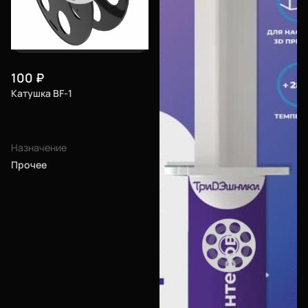
платформы рекомендуем использовать
пленку
,
клей
,
лак
.
Если пластик влажный, то рекомендуем использовать
сушилку
.
100
₽
Катушка BF-1
Назначение
Прочее
Еще
Войти
О нас
Филиалы