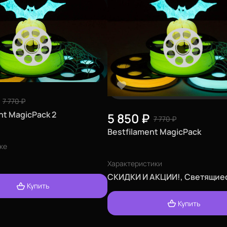
7 770
₽
nt MagicPack 2
5 850
₽
7 770
₽
Bestfilament MagicPack
ке
Характеристики
СКИДКИ И АКЦИИ!, Светящие
Купить
Купить