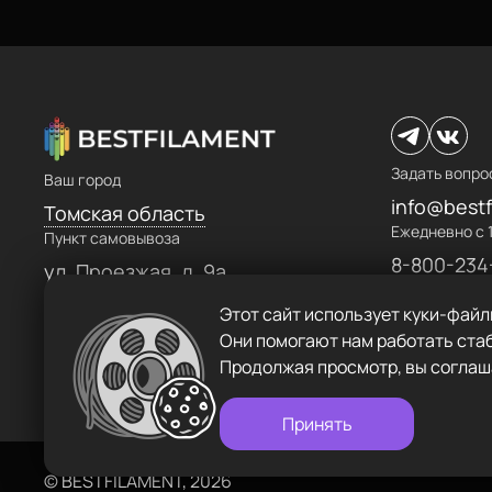
ул.Проезжая дом 9а
Пластик BestFilament
Режим работы
Наборы
Пн-Вс с 10:00 до 18:00
Сопутствующие товары
Задать вопрос
Задать вопро
Ваш город
info@bestfilament.ru
Комплектующие
info@bestf
Томская область
Ежедневно с 1
Пункт самовывоза
Подарочные сертификаты
8-800-234
Политика конфиденциальности
ул. Проезжая, д. 9а
Этот сайт использует куки-файл
Они помогают нам работать стаб
Продолжая просмотр, вы соглаш
Принять
©
BESTFILAMENT, 2026