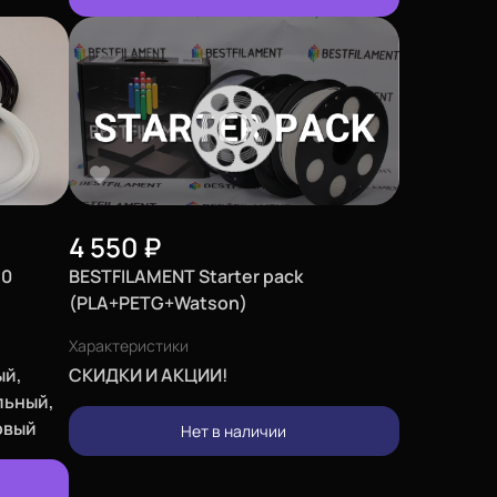
4 550
₽
10
BESTFILAMENT Starter pack
(PLA+PETG+Watson)
Характеристики
ый,
СКИДКИ И АКЦИИ!
льный,
овый
Нет в наличии