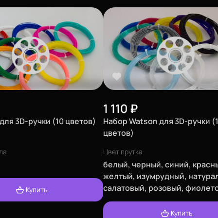
1 110
₽
для 3D-ручки (10 цветов)
Набор Watson для 3D-ручки (
цветов)
ла
Цвет прутка
белый, черный, синий, красн
желтый, изумрудный, натура
салатовый, розовый, фиолет
Купить
Купить