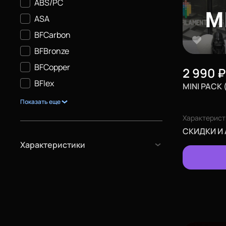
ABS/PC
ASA
BFCarbon
BFBronze
BFCopper
2 990
₽
BFlex
MINI PACK
Показать еще
Характерист
СКИДКИ И
Характеристики