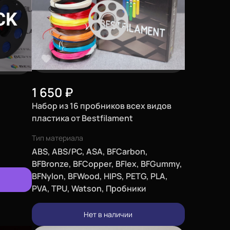
1 650
₽
Набор из 16 пробников всех видов
пластика от Bestfilament
Тип материала
ABS, ABS/PC, ASA, BFCarbon,
BFBronze, BFCopper, BFlex, BFGummy,
BFNylon, BFWood, HIPS, PETG, PLA,
PVA, TPU, Watson, Пробники
Нет в наличии