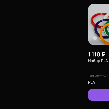
Еще
1 110
₽
Набор PLA 
Войти
Тип материа
О нас
PLA
Филиалы
Сертификаты
Система скидок