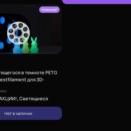
Новинка!
тящегося в темноте PETG
estfilament для 3D-
, цвета синий, желтый,
ики
5 кг (1,75 мм)
АКЦИИ!, Светящиеся
Нет в наличии