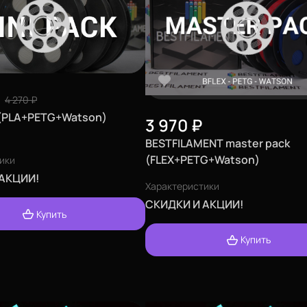
4 270
₽
 (PLA+PETG+Watson)
3 970
₽
BESTFILAMENT master pack
(FLEX+PETG+Watson)
ики
 АКЦИИ!
Характеристики
СКИДКИ И АКЦИИ!
Купить
Купить