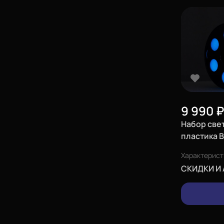
Оплата и доставка
Для крупных 3D-печатников
Политика конфиденциальности
Блог
9 990
₽
Мы в социальных сетях
Набор све
пластика B
принтеров
Характерист
зеленый, 0,
Город
СКИДКИ И 
Екатеринбург
Телефон
8-800-234-47-78
Каталог
Адрес