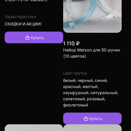
Характеристики
СКИДКИ И АКЦИИ!
Купить
1 110
₽
Набор Watson для 3D-ручки
(10 цветов)
Цвет прутка
белый, черный, синий,
красный, желтый,
изумрудный, натуральный,
салатовый, розовый,
фиолетовый
Еще
Купить
Войти