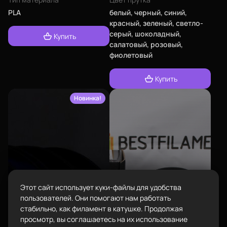
PLA
белый, черный, синий,
Город
красный, зеленый, светло-
Екатеринбург
изменить
серый, шоколадный,
Купить
салатовый, розовый,
Телефон
Каталог
фиолетовый
8-800-234-47-78
позвонить
Купить
Адрес
проложить
ул.Проезжая дом 9а
Новинка!
маршрут
Пластик BestFilament
Режим работы
Наборы
Пн-Вс с 10:00 до 18:00
Сопутствующие товары
Задать вопрос
info@bestfilament.ru
написать
Комплектующие
Подарочные сертификаты
Этот сайт использует куки-файлы для удобства
Политика конфиденциальности
пользователей. Они помогают нам работать
стабильно, как филамент в катушке. Продолжая
просмотр, вы соглашаетесь на их использование