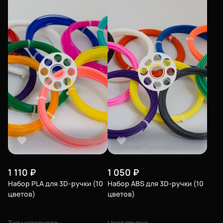
О нас
Филиалы
Сертификаты
Система скидок
Оплата и доставка
Для крупных 3D-печатников
Политика конфиденциальности
Блог
1 110
₽
1 050
₽
Набор PLA для 3D-ручки (10
Набор ABS для 3D-ручки (10
Мы в социальных сетях
цветов)
цветов)
Тип материала
Цвет прутка