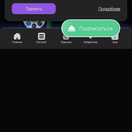
Принять
Подробнее
Подписаться
Главная
Каталог
Корзина
Избранное
Еще
4 550
₽
9 990
₽
BESTFILAMENT Starter pack