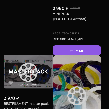
2 990
₽
4 270
₽
MINI PACK
(PLA+PETG+Watson)
Характеристики
СКИДКИ И АКЦИИ!
Купить
3 970
₽
BESTFILAMENT master pack
(FLEX+PETG+Watson)