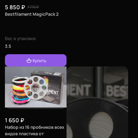
5 850
₽
7 770
₽
Bestfilament MagicPack 2
Вес в упаковке
3.5
Купить
1 650
₽
Набор из 16 пробников всех
видов пластика от