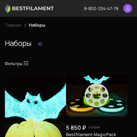
8-800-234-47-78
Главная
Наборы
Наборы
10
Фильтры
5 850
₽
7 770
₽
Bestfilament MagicPack