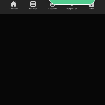
салатовый, розовый,
салатовый, розовый,
фиолетовый
фиолетовый
Главная
Каталог
Корзина
Избранное
Еще
Купить
Купить
Новинка!