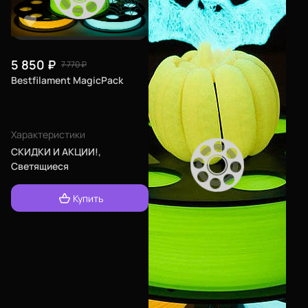
5 850
₽
7 770
₽
Bestfilament MagicPack
Характеристики
СКИДКИ И АКЦИИ!,
Светящиеся
Еще
Купить
Войти
О нас
Филиалы