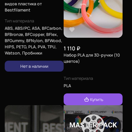
видов пластика от
Bestfilament
Тип материала
ABS, ABS/PC, ASA, BFCarbon,
BFBronze, BFCopper, BFlex,
BFGummy, BFNylon, BFWood,
HIPS, PETG, PLA, PVA, TPU,
1 110
₽
Watson, Пробники
Набор PLA для 3D-ручки (10
цветов)
Нет в наличии
Тип материала
PLA
Купить