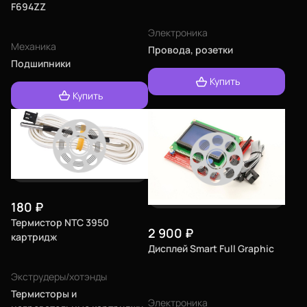
F694ZZ
Электроника
Механика
Провода, розетки
Подшипники
Купить
Купить
180
₽
Термистор NTC 3950
2 900
₽
картридж
Дисплей Smart Full Graphic
Экструдеры/хотэнды
Термисторы и
Электроника