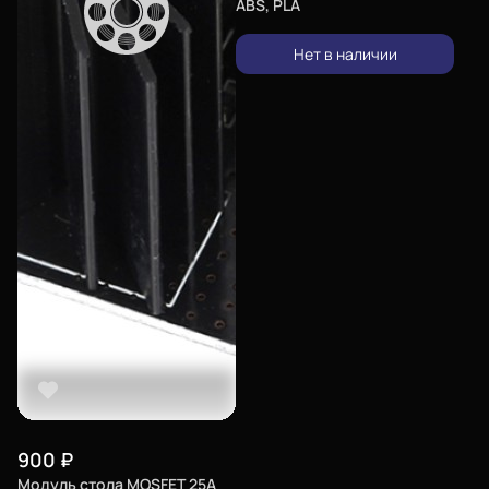
ABS, PLA
Еще
Нет в наличии
Войти
О нас
Филиалы
Сертификаты
Система скидок
Оплата и доставка
Для крупных 3D-печатников
Политика конфиденциальности
Блог
900
₽
Модуль стола MOSFET 25А