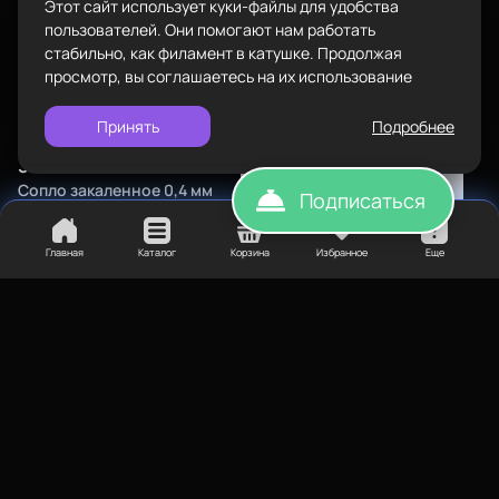
Этот сайт использует куки-файлы для удобства
Политика конфиденциальности
пользователей. Они помогают нам работать
стабильно, как филамент в катушке. Продолжая
просмотр, вы соглашаетесь на их использование
Принять
Подробнее
350
₽
Сопло закаленное 0,4 мм
Подписаться
mk8
190
₽
Главная
Каталог
Корзина
Избранное
Еще
Сопло стальное 0,5 мм
Нет в наличии
Нет в наличии