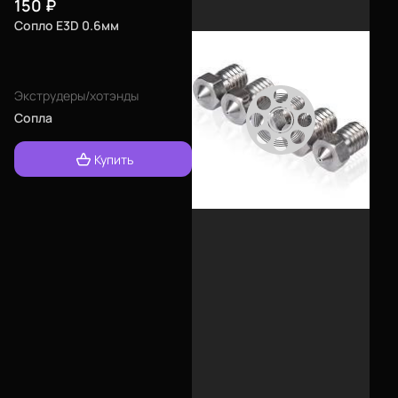
150
₽
Сопло E3D 0.6мм
Экструдеры/хотэнды
Сопла
Купить