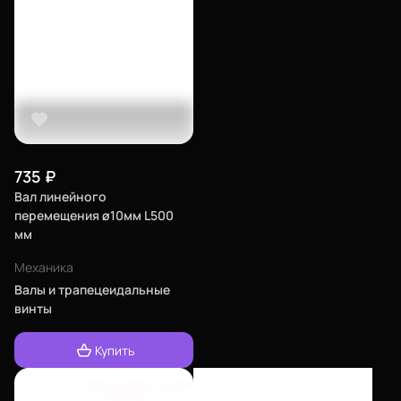
735
₽
Вал линейного
перемещения ø10мм L500
мм
Механика
Валы и трапецеидальные
винты
Купить