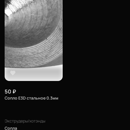
50
₽
Сопло E3D стальное 0.3мм
Экструдеры/хотэнды
Сопла