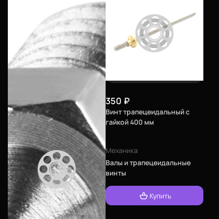
350
₽
Винт трапецеидальный с
гайкой 400 мм
Механика
Валы и трапецеидальные
винты
Купить