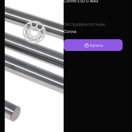
Сопло E3D 0.8мм
Экструдеры/хотэнды
Сопла
Купить