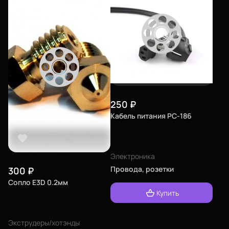
250
₽
Кабель питания PC-186
Электроника
Провода, розетки
300
₽
Сопло E3D 0.2мм
Купить
Экструдеры/хотэнды