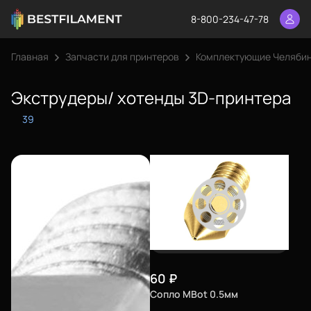
8-800-234-47-78
Главная
Запчасти для принтеров
Комплектующие Челяби
Экструдеры/ хотенды 3D-принтера
39
60
₽
Сопло MBot 0.5мм