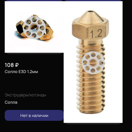
108
₽
Сопло E3D 1.2мм
Экструдеры/хотэнды
Сопла
Нет в наличии