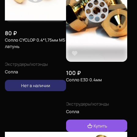
80
₽
Сопло CYCLOP 0.4*1,75мм М5
латунь
Экструдеры/хотэнды
Сопла
100
₽
Сопло E3D 0.4мм
Нет в наличии
Экструдеры/хотэнды
Сопла
Купить