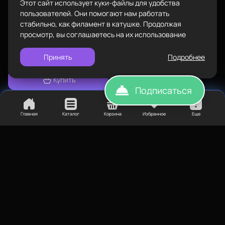
Этот сайт использует куки-файлы для удобства
12В
Политика конфиденциальности
пользователей. Они помогают нам работать
стабильно, как филамент в катушке. Продолжая
Экструдеры/хотэнды
просмотр, вы соглашаетесь на их использование
Термисторы и
нагревательные картриджи
Принять
Подробнее
Купить
Подписаться
Главная
Каталог
Корзина
Избранное
Еще