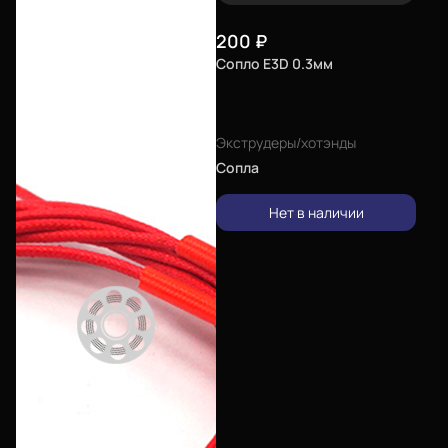
Еще
200
₽
Сопло E3D 0.3мм
Войти
Экструдеры/хотэнды
О нас
Сопла
Филиалы
Нет в наличии
Сертификаты
Система скидок
Оплата и доставка
Для крупных 3D-печатников
Политика конфиденциальности
Блог