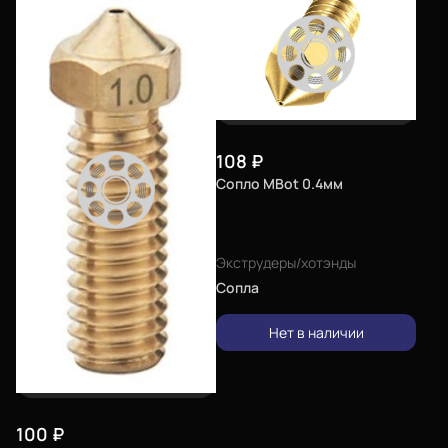
108
₽
Сопло MBot 0.4мм
Экструдеры/хотэнды
Сопла
Нет в наличии
100
₽