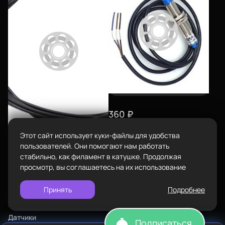
Каталог
8-800-234-47-78
позвонить
Адрес
проложить
ул.Проезжая дом 9а
маршрут
Пластик BestFilament
Режим работы
Наборы
Пн-Вс с 10:00 до 18:00
Сопутствующие товары
Задать вопрос
info@bestfilament.ru
написать
360
₽
Комплектующие
Выключатель концевой
Подарочные сертификаты
Этот сайт использует куки-файлы для удобства
индуктивный ø18мм
Политика конфиденциальности
пользователей. Они помогают нам работать
60
₽
стабильно, как филамент в катушке. Продолжая
Электроника
Выключатель концевой
просмотр, вы соглашаетесь на их использование
MK7/MK8
Датчики
Принять
Подробнее
Нет в наличии
Электроника
Датчики
Подписаться