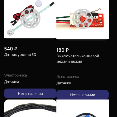
Сертификаты
Система скидок
Оплата и доставка
Для крупных 3D-печатников
Политика конфиденциальности
540
₽
180
₽
Датчик уровня 3D
Выключатель концевой
Блог
механический
Мы в социальных сетях
Электроника
Электроника
Датчики
Датчики
Нет в наличии
Нет в наличии
Город
Екатеринбург
изменить
Телефон