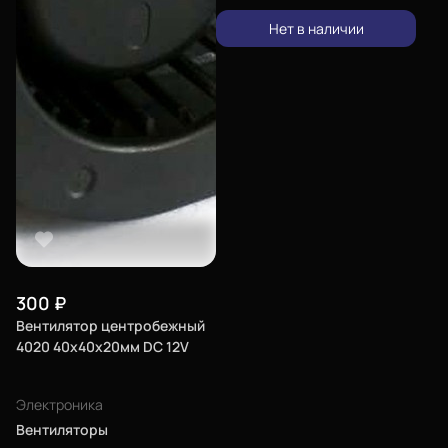
Еще
Нет в наличии
Войти
О нас
Филиалы
Сертификаты
Система скидок
Оплата и доставка
300
₽
Для крупных 3D-печатников
Вентилятор центробежный
4020 40х40х20мм DC 12V
Политика конфиденциальности
Блог
Электроника
Вентиляторы