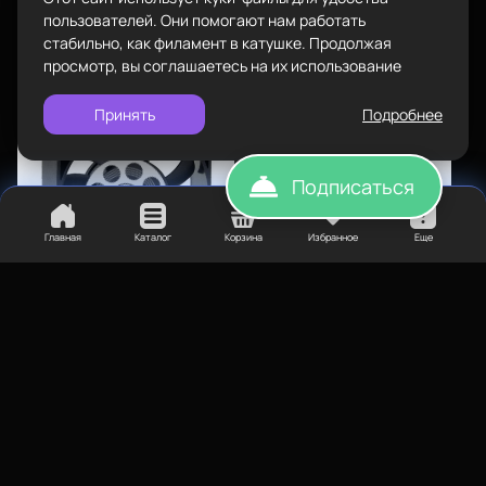
Электроника
Политика конфиденциальности
пользователей. Они помогают нам работать
Вентиляторы
стабильно, как филамент в катушке. Продолжая
просмотр, вы соглашаетесь на их использование
Нет в наличии
Принять
Подробнее
Подписаться
Главная
Каталог
Корзина
Избранное
Еще
180
₽
Вентилятор 5010 12В
Электроника
Вентиляторы