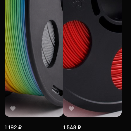
1 192
₽
1 548
₽