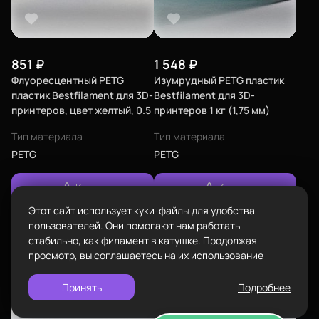
Телефон
Каталог
8-800-234-47-78
позвонить
Адрес
851
₽
1 548
₽
проложить
Флуоресцентный PETG
Изумрудный PETG пластик
ул.Проезжая дом 9а
маршрут
пластик Bestfilament для 3D-
Bestfilament для 3D-
Пластик BestFilament
принтеров, цвет желтый, 0.5
принтеров 1 кг (1,75 мм)
Режим работы
кг (1,75 мм)
Наборы
Пн-Вс с 10:00 до 18:00
Тип материала
Тип материала
Сопутствующие товары
PETG
PETG
Задать вопрос
info@bestfilament.ru
написать
Комплектующие
Купить
Купить
Подарочные сертификаты
Этот сайт использует куки-файлы для удобства
Политика конфиденциальности
пользователей. Они помогают нам работать
стабильно, как филамент в катушке. Продолжая
просмотр, вы соглашаетесь на их использование
Принять
Подробнее