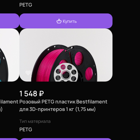
PETG
Купить
1 548
₽
ilament
Розовый PETG пластик Bestfilament
м)
для 3D-принтеров 1 кг (1,75 мм)
Тип материала
PETG