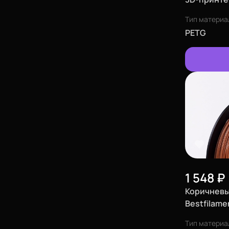
Тип материа
PETG
1 548
₽
Коричневы
Bestfilame
(1,75 мм)
Тип материа