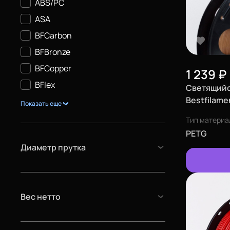
ABS/PC
ASA
BFCarbon
BFBronze
BFCopper
1 239
₽
BFlex
Светящийс
Bestfilame
Показать еще
желтый, 0,5
Тип материа
PETG
Диаметр прутка
Вес нетто