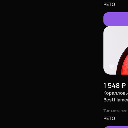
PETG
1 548
₽
Коралловы
Bestfilame
(1,75 мм)
Тип материа
PETG