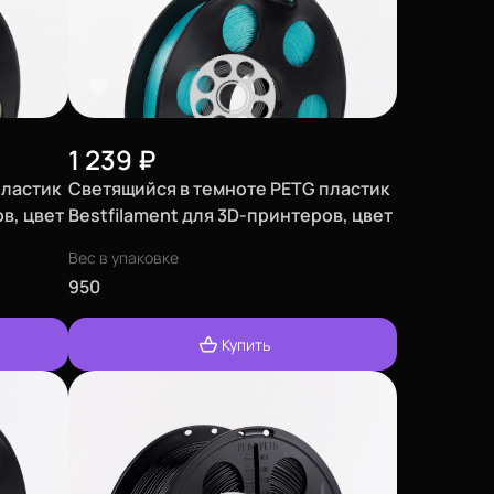
1 239
₽
пластик
Светящийся в темноте PETG пластик
в, цвет
Bestfilament для 3D-принтеров, цвет
синий, 0,5 кг (1,75 мм)
Вес в упаковке
950
Купить