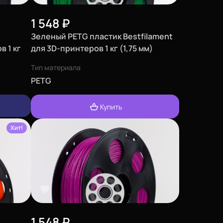
1 548
₽
Зеленый PETG пластик Bestfilament
в 1 кг
для 3D-принтеров 1 кг (1,75 мм)
Тип материала
PETG
Купить
Хит!
1 548
₽