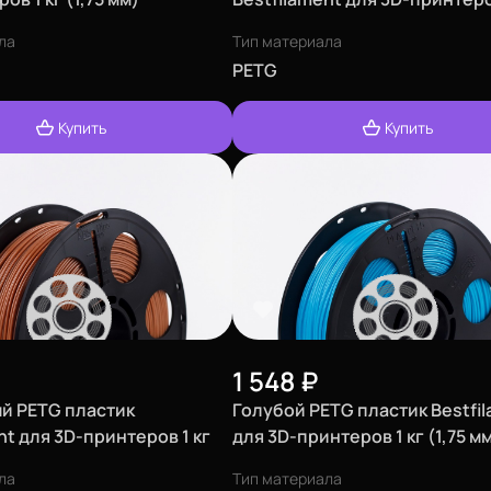
(1,75 мм)
ла
Тип материала
PETG
Купить
Купить
1 548
₽
й PETG пластик
Голубой PETG пластик Bestfi
nt для 3D-принтеров 1 кг
для 3D-принтеров 1 кг (1,75 м
ла
Тип материала