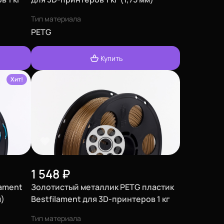
Тип материала
PETG
Купить
Хит!
1 548
₽
lament
Золотистый металлик PETG пластик
м)
Bestfilament для 3D-принтеров 1 кг
(1,75 мм)
Тип материала