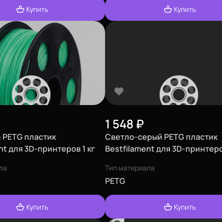
Купить
Купить
1 548
₽
 PETG пластик
Светло-серый PETG пластик
nt для 3D-принтеров 1 кг
Bestfilament для 3D-принтеро
(1,75 мм)
ла
Тип материала
PETG
Купить
Купить