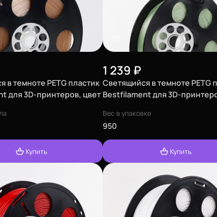
1 239
₽
я в темноте PETG пластик
Светящийся в темноте PETG 
nt для 3D-принтеров, цвет
Bestfilament для 3D-принтеро
 кг (1,75 мм)
зеленый, 0,5 кг (1,75 мм)
ла
Вес в упаковке
950
Купить
Купить