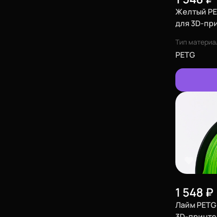
Желтый PE
для 3D-при
Тип материа
PETG
1 548
₽
Лайм PETG 
3D-принтер