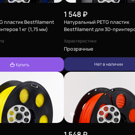
1 548
₽
 пластик Bestfilament
Натуральный PETG пластик
нтеров 1 кг (1,75 мм)
Bestfilament для 3D-принтеро
(1,75 мм)
ла
Характеристики
Прозрачные
Нет в наличии
Купить
1 548
₽