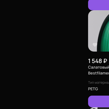
Еще
Войти
1 548
₽
Салатовый
О нас
Bestfilame
(1,75 мм)
Филиалы
Тип материа
PETG
Сертификаты
Система скидок