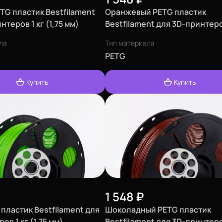
TG пластик Bestfilament
Оранжевый PETG пластик
нтеров 1 кг (1,75 мм)
Bestfilament для 3D-принтеро
(1,75 мм)
ла
Тип материала
PETG
Купить
Купить
1 548
₽
пластик Bestfilament для
Шоколадный PETG пластик
ов 1 кг (1,75 мм)
Bestfilament для 3D-принтеро