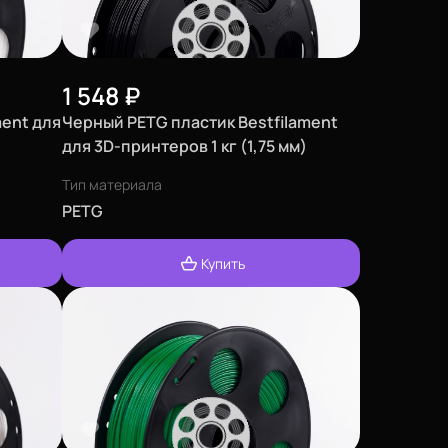
1 548
₽
ment для
Черный PETG пластик Bestfilament
для 3D-принтеров 1 кг (1,75 мм)
Тип материала
PETG
Купить