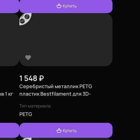
Купить
1 548
₽
Серебристый металлик PETG
в 1 кг
пластик Bestfilament для 3D-
принтеров 1 кг (1,75 мм)
Тип материала
PETG
Купить