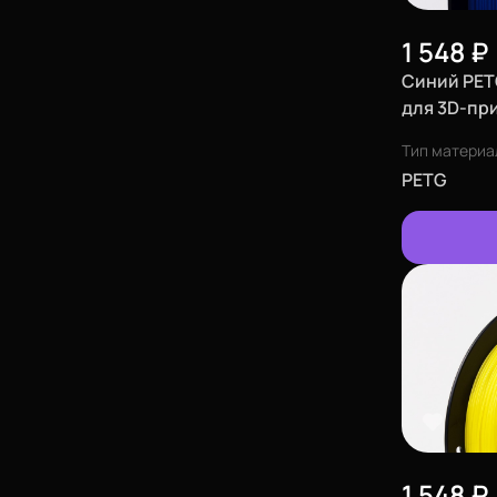
1 548
₽
Синий PETG
для 3D-при
Тип материа
PETG
1 548
₽