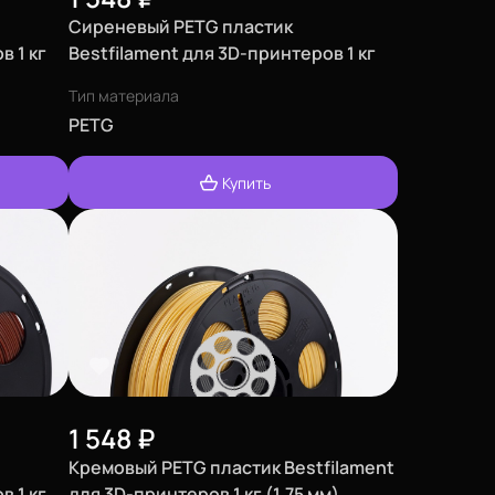
Сиреневый PETG пластик
в 1 кг
Bestfilament для 3D-принтеров 1 кг
(1,75 мм)
Тип материала
PETG
Купить
1 548
₽
Кремовый PETG пластик Bestfilament
в 1 кг
для 3D-принтеров 1 кг (1,75 мм)