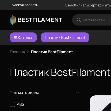
Томская область
О нас
Филиалы
Сертификаты
Каталог
Пластик BestFilament
Главная
Пластик BestFilament
Пластик BestFilamen
Тип материала
ABS