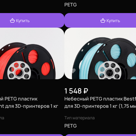
PETG
Купить
Купить
1 548
₽
й PETG пластик
Небесный PETG пластик Bestf
nt для 3D-принтеров 1 кг
для 3D-принтеров 1 кг (1,75 м
ла
Тип материала
PETG