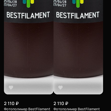
Еще
Войти
О нас
Филиалы
Сертификаты
Система скидок
2 110
₽
2 110
₽
Оплата и доставка
Фотополимер BestFilament
Фотополимер BestFilament