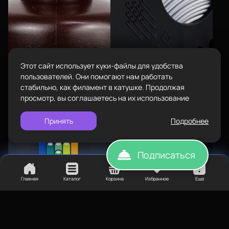
Наборы
Пн-Вс с 10:00 до 18:00
Сопутствующие товары
Задать вопрос
info@bestfilament.ru
написать
Комплектующие
Подарочные сертификаты
Этот сайт использует куки-файлы для удобства
Политика конфиденциальности
пользователей. Они помогают нам работать
стабильно, как филамент в катушке. Продолжая
просмотр, вы соглашаетесь на их использование
Принять
Подробнее
Подписаться
Главная
Каталог
Корзина
Избранное
Еще