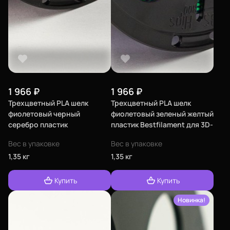
1 966
₽
1 966
₽
Трехцветный PLA шелк
Трехцветный PLA шелк
фиолетовый черный
фиолетовый зеленый желтый
серебро пластик
пластик Bestfilament для 3D-
Bestfilament для 3D-
принтеров 1 кг (1,75 мм)
Вес в упаковке
Вес в упаковке
принтеров 1 кг (1,75 мм)
1,35 кг
1,35 кг
Купить
Купить
Новинка!