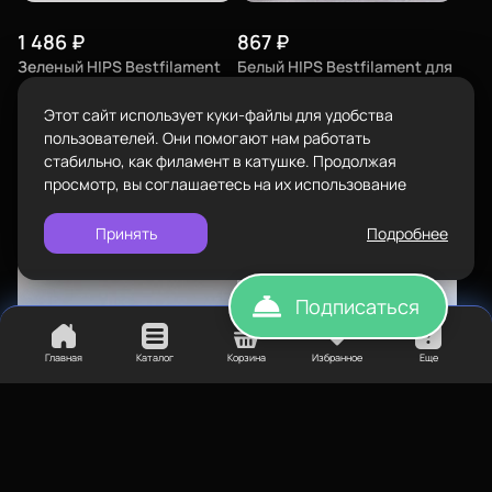
Сопутствующие товары
Задать вопрос
1 486
₽
867
₽
info@bestfilament.ru
написать
Зеленый HIPS Bestfilament
Комплектующие
Белый HIPS Bestfilament для
для 3D-принтеров 1 кг (1,75
3D-принтеров 0.5 кг (1,75
Подарочные сертификаты
мм)
мм)
Этот сайт использует куки-файлы для удобства
Политика конфиденциальности
пользователей. Они помогают нам работать
Тип материала
Тип материала
стабильно, как филамент в катушке. Продолжая
HIPS
HIPS
просмотр, вы соглашаетесь на их использование
Купить
Купить
Принять
Подробнее
Подписаться
Главная
Каталог
Корзина
Избранное
Еще