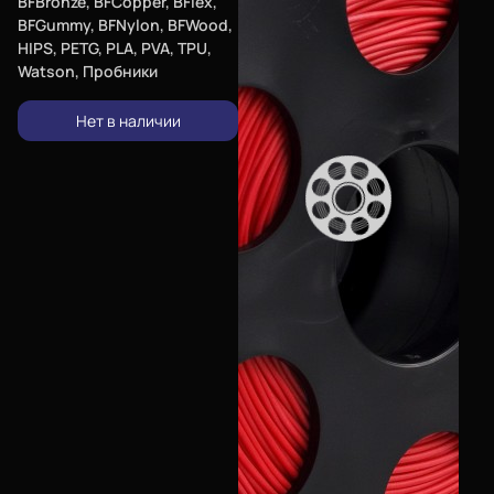
BFBronze, BFCopper, BFlex,
BFGummy, BFNylon, BFWood,
HIPS, PETG, PLA, PVA, TPU,
Watson, Пробники
Нет в наличии