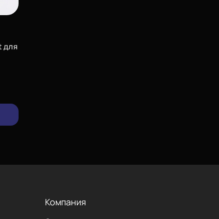
t для
изменить
позвонить
проложить
маршрут
Компания