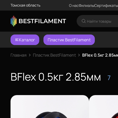
Томская область
О нас
Филиалы
Сертификаты
Каталог
Пластик BestFilament
Главная
Пластик BestFilament
BFlex 0.5кг 2.85м
BFlex 0.5кг 2.85мм
7