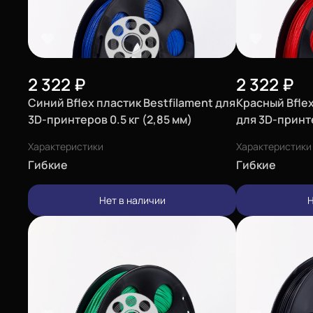
Еще
Войти
2 322
₽
2 322
₽
Синий Bflex пластик Bestfilament для
Красный Bflex
3D-принтеров 0.5 кг (2,85 мм)
О нас
для 3D-принте
Характеристики
Филиалы
Характеристики
Гибкие
Гибкие
Сертификаты
Нет в наличии
Н
Система скидок
Оплата и доставка
Для крупных 3D-печатников
Политика конфиденциальности