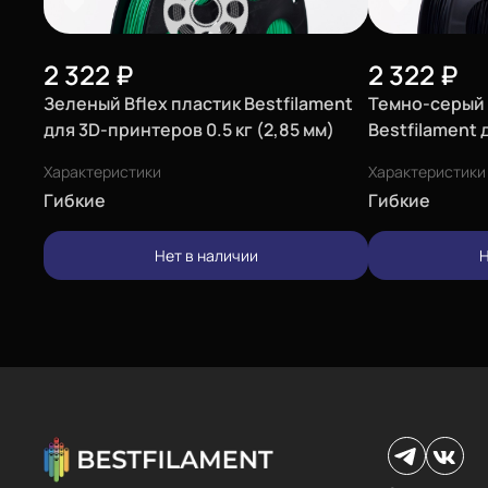
Блог
2 322
₽
2 322
₽
Мы в социальных сетях
Зеленый Bflex пластик Bestfilament
Темно-серый 
для 3D-принтеров 0.5 кг (2,85 мм)
Bestfilament 
(2,85 мм)
Характеристики
Характеристики
Город
Гибкие
Гибкие
Екатеринбург
Телефон
Нет в наличии
Н
8-800-234-47-78
Каталог
Адрес
ул.Проезжая дом 9а
Пластик BestFilament
Режим работы
Наборы
Пн-Вс с 10:00 до 18:00
Сопутствующие товары
Задать вопрос