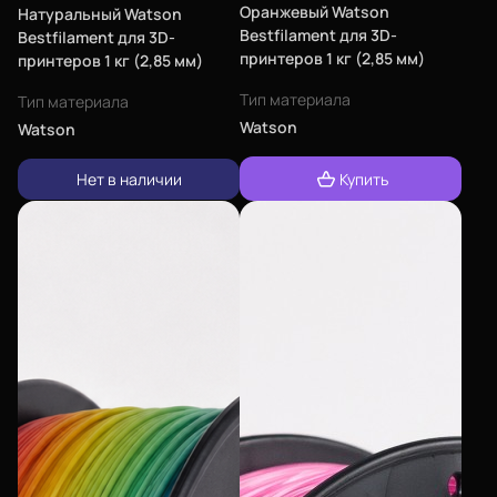
Еще
Оранжевый Watson
Натуральный Watson
Bestfilament для 3D-
Bestfilament для 3D-
принтеров 1 кг (2,85 мм)
принтеров 1 кг (2,85 мм)
Войти
Тип материала
Тип материала
Watson
Watson
О нас
Купить
Нет в наличии
Филиалы
Сертификаты
Система скидок
Оплата и доставка
Для крупных 3D-печатников
Политика конфиденциальности
Блог
Мы в социальных сетях