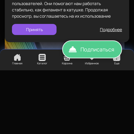
Политика конфиденциальности
пользователей. Они помогают нам работать
стабильно, как филамент в катушке. Продолжая
просмотр, вы соглашаетесь на их использование
Принять
Подробнее
Подписаться
Главная
Каталог
Корзина
Избранное
Еще
1 331
₽
1 687
₽
2 050
₽
Переходный Watson
Розовый Watson
Bestfilament для 3D-
Bestfilament для 3D-
принтеров 1 кг (2,85 мм)
принтеров 1 кг (2,85 мм)
Тип материала
Тип материала
Watson
Watson