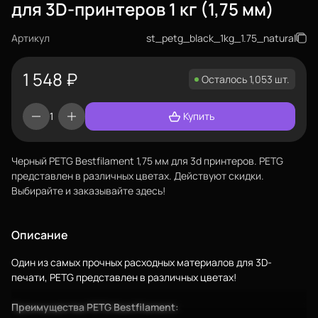
для 3D-принтеров 1 кг (1,75 мм)
Артикул
st_petg_black_1kg_1.75_natural
1 548
₽
Осталось 1,053 шт.
Купить
Черный PETG Bestfilament 1,75 мм для 3d принтеров. PETG
представлен в различных цветах. Действуют скидки.
Выбирайте и заказывайте здесь!
Еще
Описание
Войти
Один из самых прочных расходных материалов для 3D-
печати, PETG представлен в различных цветах!
Преимущества PETG Bestfilament:
О нас