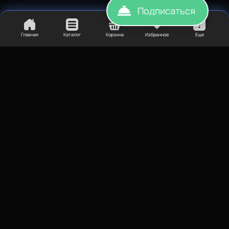
Подписаться
3. Если пластик влажный, то рекомендуем использовать
сушилку
.
Главная
Каталог
Корзина
Избранное
Еще
Сопутствующие материалы для 3D-печати:
пленка
,
клей
,
лак
,
сушилка
.
Купить
Купить