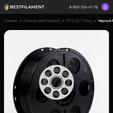
8-800-234-47-78
Главная
Пластик BestFilament
PETG 1кг 1.75мм
Черный P