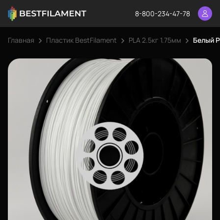
8-800-234-47-78
Главная
Пластик BestFilament
PLA 2.5кг 1.75мм
Белый P