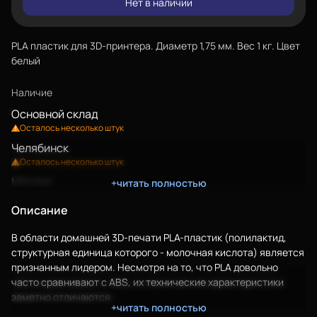
Нет в наличии
PLA пластик для 3D-принтера. Диаметр 1,75 мм. Вес 1 кг. Цвет
белый
Наличие
Основной склад
Осталось несколько штук
Челябинск
Осталось несколько штук
Москва
+читать полностью
В наличии
Описание
Хабаровск
В наличии
В области домашней 3D-печати PLA-пластик (полилактид,
Санкт-Петербург
структурная единица которого - молочная кислота) является
В наличии
признанным лидером. Несмотря на то, что PLA довольно
часто сравнивают с
ABS
, их технические характеристики
Волгоград
заметно отличаются.
В наличии
+читать полностью