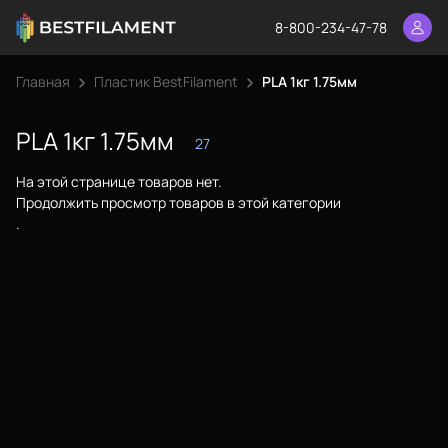
8-800-234-47-78
Главная
Пластик BestFilament
PLA 1кг 1.75мм
Еще
PLA 1кг 1.75мм
Войти
27
На этой странице товаров нет.
Продолжить просмотр товаров в этой категории
О нас
.
Филиалы
Сертификаты
Система скидок
Оплата и доставка
Для крупных 3D-печатников
Каталог
Политика конфиденциальности