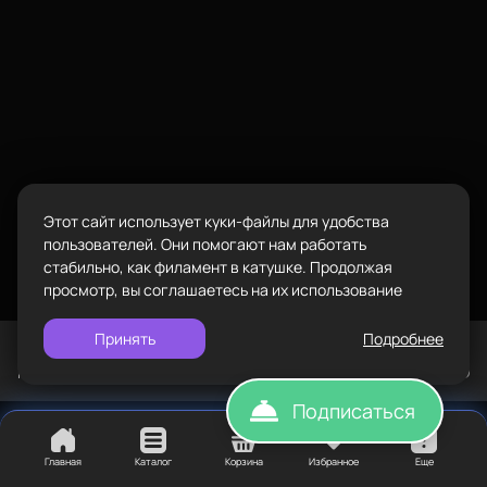
Блог
Мы в социальных сетях
Пластик BestFilament
Сопутствующие товары
Комплектующие
Город
Этот сайт использует куки-файлы для удобства
Подарочные сертификаты
Екатеринбург
изменить
пользователей. Они помогают нам работать
стабильно, как филамент в катушке. Продолжая
Телефон
просмотр, вы соглашаетесь на их использование
8-800-234-47-78
позвонить
Адрес
Принять
Подробнее
©
BESTFILAMENT, 2026
проложить
Напечатали сайт. Воплотили. TopROI
ул.Проезжая дом 9а
маршрут
Подписаться
Режим работы
Пн-Вс с 10:00 до 18:00
Главная
Каталог
Корзина
Избранное
Еще