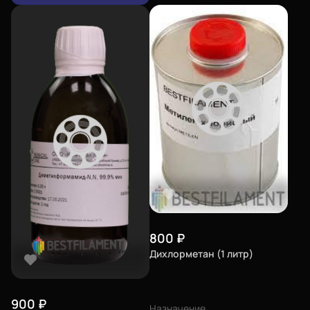
800
₽
Дихлорметан (1 литр)
900
₽
Назначение