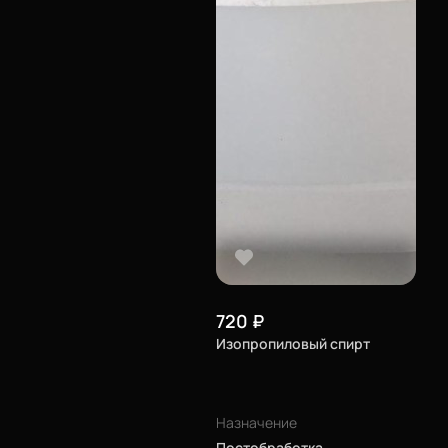
720
₽
Изопропиловый спирт
Назначение
Постобработка