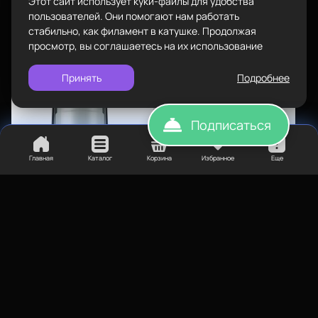
Этот сайт использует куки-файлы для удобства
Подарочные сертификаты
Политика конфиденциальности
пользователей. Они помогают нам работать
стабильно, как филамент в катушке. Продолжая
просмотр, вы соглашаетесь на их использование
Принять
Подробнее
Подписаться
Главная
Каталог
Корзина
Избранное
Еще