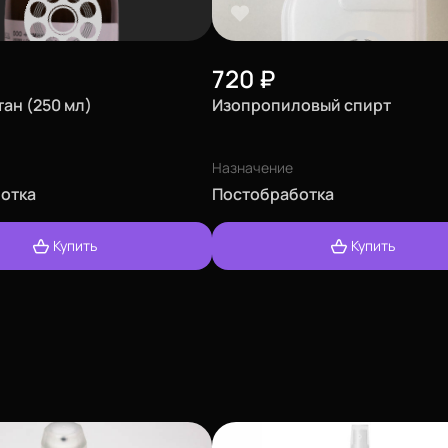
720
₽
ан (250 мл)
Изопропиловый спирт
Назначение
отка
Постобработка
Купить
Купить