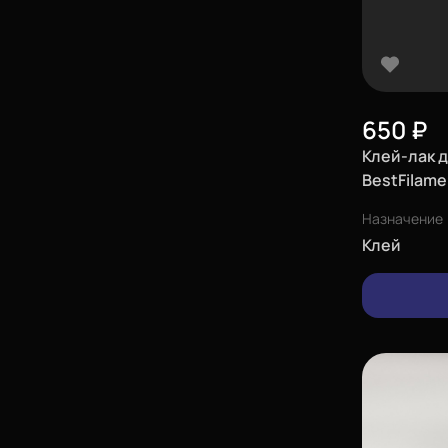
650
₽
Клей-лак 
BestFilame
Назначение
Клей