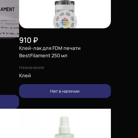
910
₽
Клей-лак для FDM печати
BestFilament 250 мл
Назначение
Клей
Нет в наличии