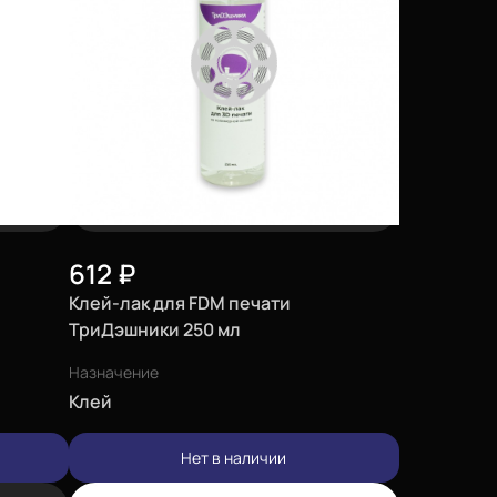
612
₽
Клей-лак для FDM печати
ТриДэшники 250 мл
Назначение
Клей
Нет в наличии