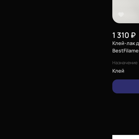
1 310
₽
Клей-лак 
BestFilame
Назначение
Клей