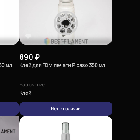
890
₽
50 мл
Клей для FDM печати Picaso 350 мл
Назначение
Клей
Нет в наличии