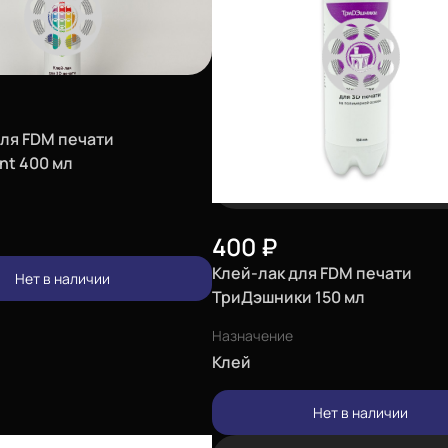
для FDM печати
nt 400 мл
400
₽
Клей-лак для FDM печати
Нет в наличии
ТриДэшники 150 мл
Назначение
Клей
Нет в наличии