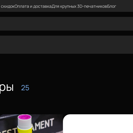
 скидок
Оплата и доставка
Для крупных 3D-печатников
Блог
ары
25