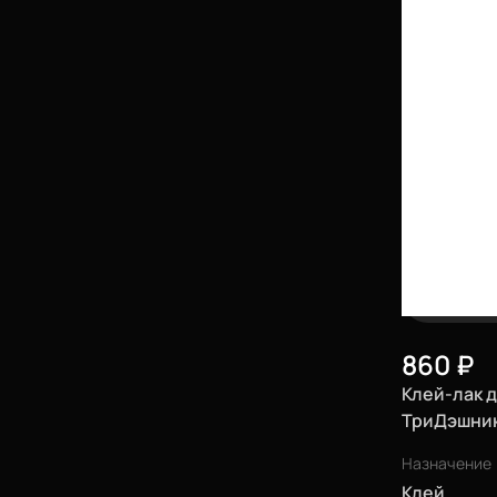
Еще
Войти
О нас
860
₽
Филиалы
Клей-лак 
Сертификаты
ТриДэшник
Система скидок
Назначение
Клей