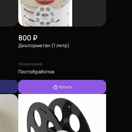
800
₽
Дихлорметан (1 литр)
Назначение
Постобработка
Купить