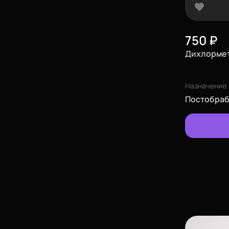
750
₽
Дихлормет
Назначение
Постобраб