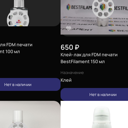
для FDM печати
650
₽
nt 100 мл
Клей-лак для FDM печати
BestFilament 150 мл
Назначение
Клей
Нет в наличии
Нет в наличии