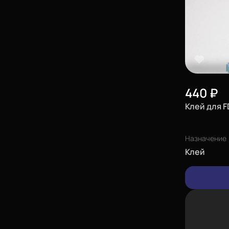
440
₽
Клей для F
Назначение
Клей