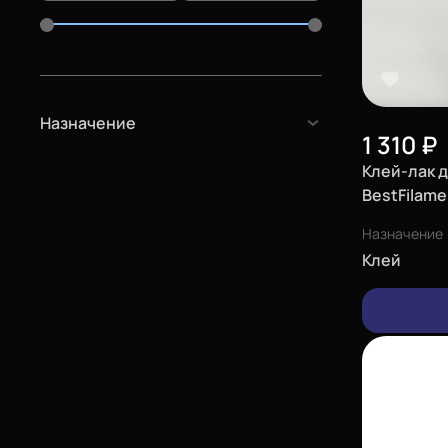
Назначение
1 310
₽
Клей-лак 
BestFilame
Назначение
Клей