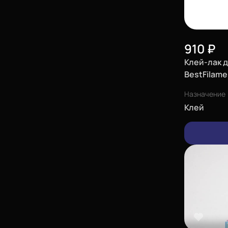
910
₽
Клей-лак 
BestFilame
Назначение
Клей