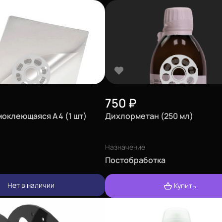
750
₽
моклеющаяся A4 (1 шт)
Дихлорметан (250 мл)
Назначение
Постобработка
Нет в наличии
Купить