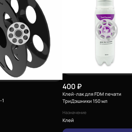
400
₽
Клей-лак для FDM печати
-1
ТриДэшники 150 мл
Назначение
Клей