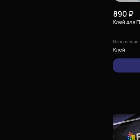
890
₽
Клей для F
Назначение
Клей