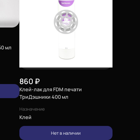
50 мл
860
₽
Клей-лак для FDM печати
ТриДэшники 400 мл
Назначение
Клей
Нет в наличии