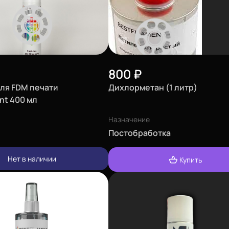
800
₽
для FDM печати
Дихлорметан (1 литр)
nt 400 мл
Назначение
Постобработка
Нет в наличии
Купить