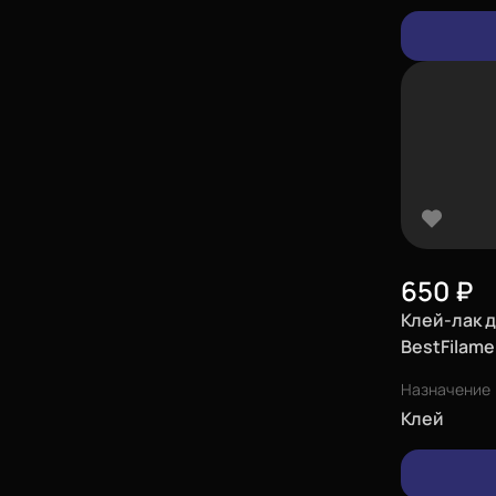
Еще
Войти
650
₽
Клей-лак 
О нас
BestFilame
Филиалы
Назначение
Клей
Сертификаты
Система скидок