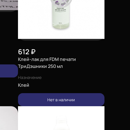
612
₽
Клей-лак для FDM печати
ТриДэшники 250 мл
Назначение
Клей
Нет в наличии