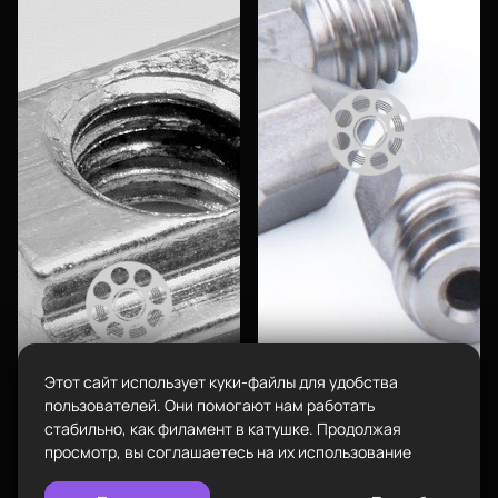
Город
Екатеринбург
изменить
Телефон
8-800-234-47-78
позвонить
Каталог
Адрес
проложить
ул.Проезжая дом 9а
маршрут
Режим работы
Пн-Вс с 10:00 до 18:00
Пластик BestFilament
Задать вопрос
Сопутствующие товары
info@bestfilament.ru
написать
Комплектующие
Этот сайт использует куки-файлы для удобства
Подарочные сертификаты
Политика конфиденциальности
пользователей. Они помогают нам работать
стабильно, как филамент в катушке. Продолжая
190
₽
просмотр, вы соглашаетесь на их использование
Сопло стальное 0,6 мм