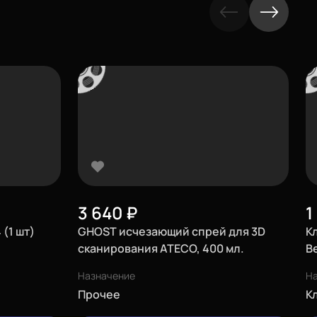
3 640
₽
1
(1 шт)
GHOST исчезающий спрей для 3D
К
сканирования ATECO, 400 мл.
B
Назначение
Н
Прочее
К