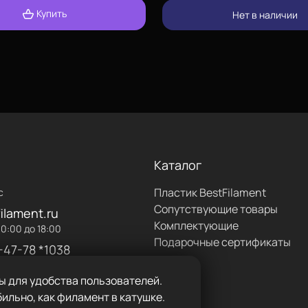
Купить
Нет в наличии
форме
изкой температуре
лах одной катушки не более
ка около 50 градусов,
нии термобарьера
разование пробки. Чтобы
Каталог
альный обдув радиатора
Пластик BestFilament
с
небольшим количеством
Сопутствующие товары
ilament.ru
при печати PLA-пластиком
Комплектующие
0:00 до 18:00
обки.
Подарочные сертификаты
-47-78 *1038
 в течение некоторого
 удобно, например, для
ы для удобства пользователей.
нагрейте детали перед
ильно, как филамент в катушке.
ить.