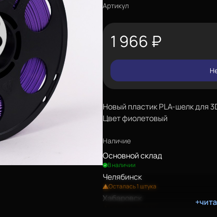
Артикул
1 966
₽
Не
Новый пластик PLA-шелк для 3D-
Цвет фиолетовый
Наличие
Основной склад
В наличии
Челябинск
Осталась 1 штука
Хабаровск
+чит
Осталось 2 штуки