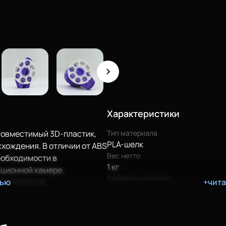
Москва (Жулебино)
В наличии
Характеристики
совместимый 3D-пластик,
Тип материала
PLA-шелк
хождения. В отличии от ABS
Вес нетто
еобходимости в
1 кг
ционной камере.
Габариты упаковки
ктически не
тью
+чит
20 х 20 х 8 см (0,0032 м3)
 подходит для печати
й, для которых важно точно
ьно подходит для печати