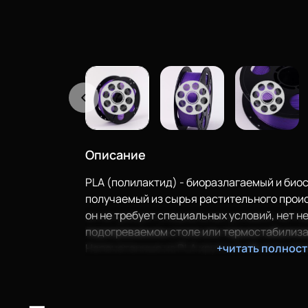
Описание
PLA (полилактид) - биоразлагаемый и био
получаемый из сырья растительного проис
он не требует специальных условий, нет н
Еще
подогреваемом столе или термостабилиза
Напечатанные из PLA крупные объекты пра
+читать полнос
Войти
деформируются и не трескаются. Отлично
крупногабаритных изделий, а также детале
передать геометрические размеры. Идеал
О нас