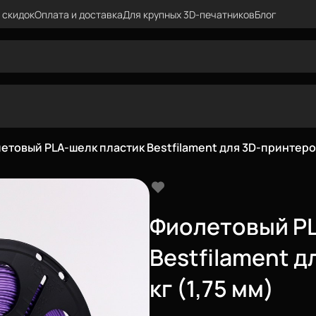
 скидок
Оплата и доставка
Для крупных 3D-печатников
Блог
етовый PLA-шелк пластик Bestfilament для 3D-принтеров 
Фиолетовый PL
Bestfilament д
кг (1,75 мм)