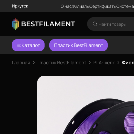
Иркутск
О нас
Филиалы
Сертификаты
Система
Каталог
Пластик BestFilament
Главная
Пластик BestFilament
PLA-шелк
Фиол