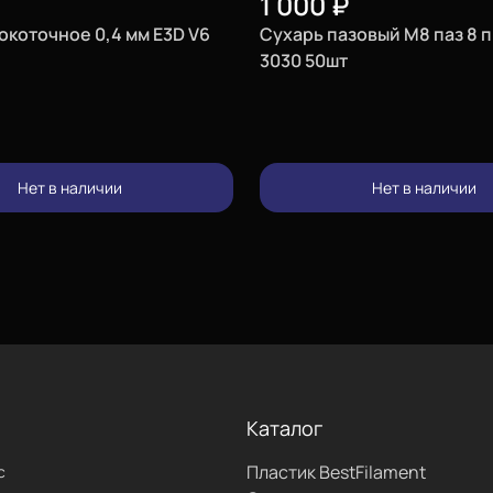
1 000
₽
окоточное 0,4 мм E3D V6
Сухарь пазовый М8 паз 8 
3030 50шт
Нет в наличии
Нет в наличии
Каталог
Пластик BestFilament
с