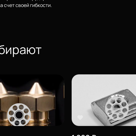
а счет своей гибкости.
ыбирают