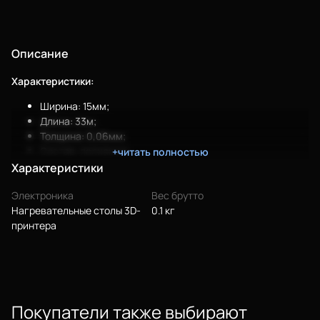
Описание
Характеристики:
Ширина: 15мм;
Длина: 33м;
Толщина: 0,06мм;
Состав: полиамид;
+читать полностью
Рабочая температура: 250°С;
Характеристики
Максимальная температура, кратковременно: 300°С;
Электроника
Вес брутто
Коэффициент удлинения: 50%.
Нагревательные столы 3D-
0.1 кг
принтера
Еще
Войти
Покупатели также выбирают
О нас