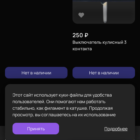
Телефон
8-800-234-47-78
позвонить
Каталог
Адрес
250
₽
проложить
ул.Проезжая дом 9а
Выключатель кулисный 3
маршрут
контакта
Режим работы
Пн-Вс с 10:00 до 18:00
Пластик BestFilament
Задать вопрос
Нет в наличии
Нет в наличии
Сопутствующие товары
info@bestfilament.ru
написать
Комплектующие
Этот сайт использует куки-файлы для удобства
Подарочные сертификаты
Политика конфиденциальности
пользователей. Они помогают нам работать
стабильно, как филамент в катушке. Продолжая
просмотр, вы соглашаетесь на их использование
Принять
Подробнее
©
BESTFILAMENT, 2026