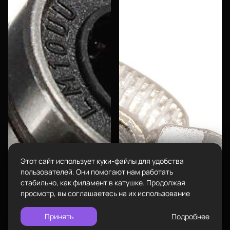
Екатеринбург
изменить
Телефон
8-800-234-47-78
позвонить
Каталог
Адрес
проложить
ул.Проезжая дом 9а
маршрут
Режим работы
Пн-Вс с 10:00 до 18:00
Пластик BestFilament
Задать вопрос
Сопутствующие товары
info@bestfilament.ru
написать
Комплектующие
Этот сайт использует куки-файлы для удобства
Подарочные сертификаты
Политика конфиденциальности
пользователей. Они помогают нам работать
стабильно, как филамент в катушке. Продолжая
просмотр, вы соглашаетесь на их использование
Принять
Подробнее