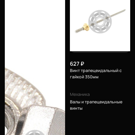
627
₽
Винт трапецеидальный с
гайкой 350мм
Еще
Механика
Валы и трапецеидальные
винты
Войти
О нас