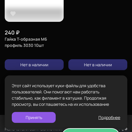
Телефон
8-800-234-47-78
позвонить
Каталог
Адрес
проложить
240
₽
ул.Проезжая дом 9а
маршрут
Гайка Т-образная М6
профиль 3030 10шт
Режим работы
Пн-Вс с 10:00 до 18:00
Пластик BestFilament
Нет в наличии
Нет в наличии
Задать вопрос
Сопутствующие товары
info@bestfilament.ru
написать
Комплектующие
Этот сайт использует куки-файлы для удобства
Подарочные сертификаты
Политика конфиденциальности
пользователей. Они помогают нам работать
стабильно, как филамент в катушке. Продолжая
просмотр, вы соглашаетесь на их использование
Принять
Подробнее
©
BESTFILAMENT, 2026
Напечатали сайт. Воплотили. TopROI