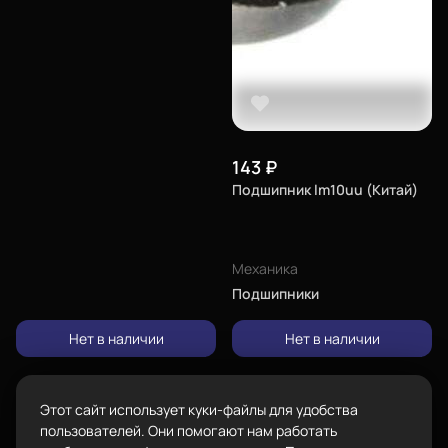
Город
Екатеринбург
изменить
Телефон
8-800-234-47-78
позвонить
143
₽
Подшипник lm10uu (Китай)
Каталог
Адрес
проложить
ул.Проезжая дом 9а
маршрут
Механика
Режим работы
Подшипники
Пн-Вс с 10:00 до 18:00
Пластик BestFilament
Задать вопрос
Нет в наличии
Нет в наличии
Сопутствующие товары
info@bestfilament.ru
написать
Комплектующие
Этот сайт использует куки-файлы для удобства
Подарочные сертификаты
Политика конфиденциальности
пользователей. Они помогают нам работать