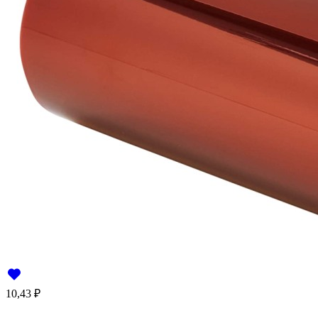
10,43
₽