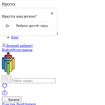
Иркутск
О нас
✖
Филиалы
Иркутск ваш регион?
Сертификаты
Система скидок
Да
Выбрать другой город
Оплата и доставка
Для крупных 3D-печатников
Блог
Личный кабинет
Войти
Регистрация
Каталог
Пластик BestFilament