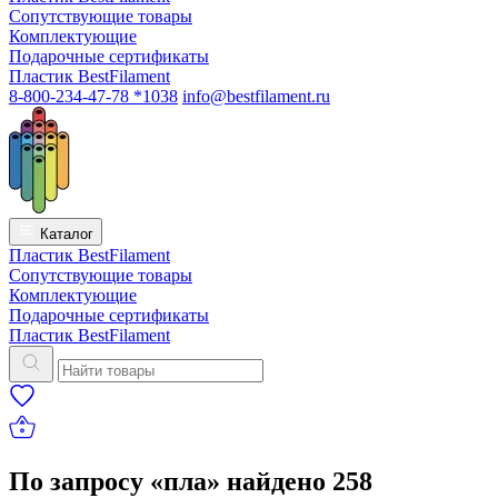
Сопутствующие товары
Комплектующие
Подарочные сертификаты
Пластик BestFilament
8-800-234-47-78 *1038
info@bestfilament.ru
Каталог
Пластик BestFilament
Сопутствующие товары
Комплектующие
Подарочные сертификаты
Пластик BestFilament
По запросу «пла» найдено
258