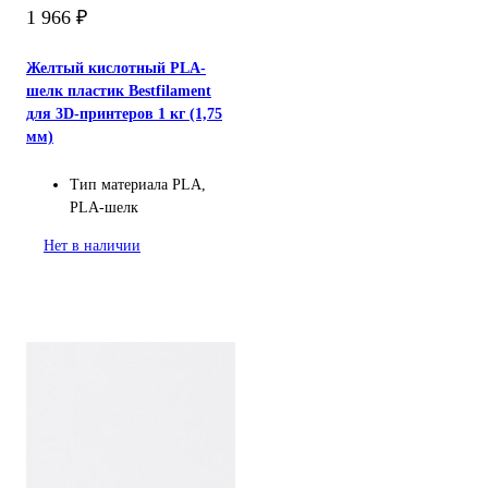
1 966
₽
Желтый кислотный PLA-
шелк пластик Bestfilament
для 3D-принтеров 1 кг (1,75
мм)
Тип материала
PLA,
PLA-шелк
Нет в наличии