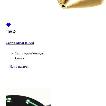
108
₽
Сопло MBot 0.2мм
Экструдеры/хотэнды
Сопла
Нет в наличии