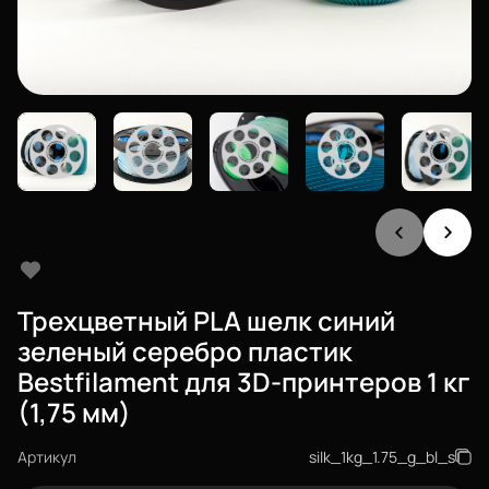
Трехцветный PLA шелк синий
зеленый серебро пластик
Bestfilament для 3D-принтеров 1 кг
(1,75 мм)
Артикул
silk_1kg_1.75_g_bl_s