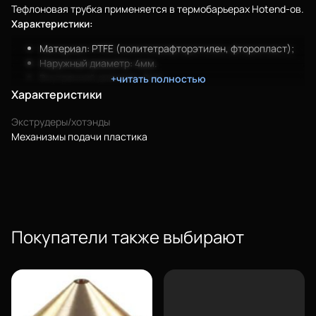
Тефлоновая трубка применяется в термобарьерах Hotend-ов.
Характеристики:
Материал: PTFE (политетрафторэтилен, фторопласт);
Наружный диаметр: 4мм.
Еще
Внутренний диаметр: 2мм.
+читать полностью
Рабочая температура: до 250°С
Характеристики
Предел прочности (на разрыв): 25 Н/мм².
Войти
Экструдеры/хотэнды
Цена указана за 1 погонный метр.
Механизмы подачи пластика
О нас
Филиалы
Сертификаты
Покупатели также выбирают
Система скидок
Оплата и доставка
Для крупных 3D-печатников
Политика конфиденциальности