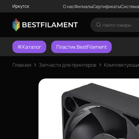
Иркутск
О нас
Филиалы
Сертификаты
Система
Каталог
Пластик BestFilament
Главная
Запчасти для принтеров
Комплектующи