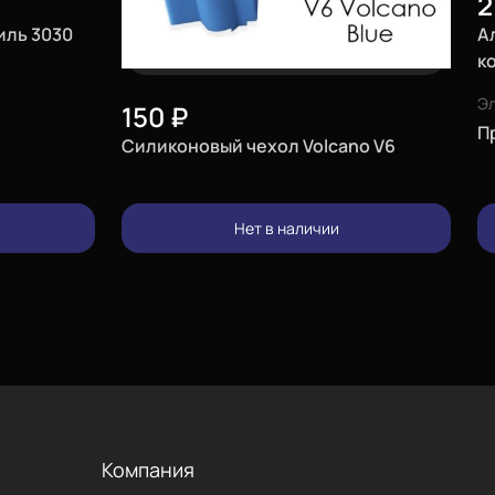
2
иль 3030
А
к
Эл
150
₽
П
Силиконовый чехол Volcano V6
изменить
Нет в наличии
позвонить
проложить
маршрут
Компания