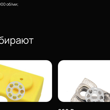
000 об/ми;
ыбирают