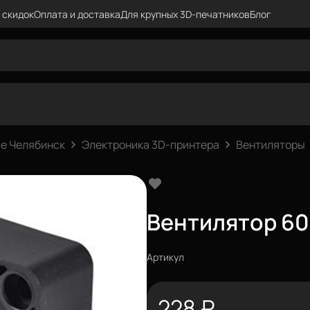
 скидок
Оплата и доставка
Для крупных 3D-печатников
Блог
е Челябинск
Электроника 3D-принтера
Вентиляторы
Вентилятор 60
Артикул
228
₽