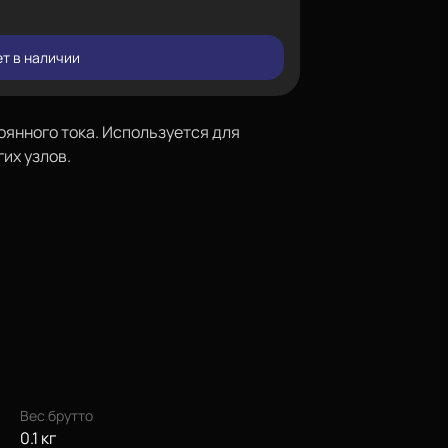
т в наличии
янного тока. Используется для
их узлов.
Вес брутто
0.1 кг