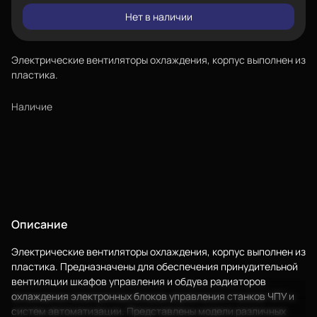
Нет в наличии
Электрические вентиляторы охлаждения, корпус выполнен из
пластика.
Наличие
Еще
Войти
Описание
Электрические вентиляторы охлаждения, корпус выполнен из
О нас
пластика. Предназначены для обеспечения принудительной
вентиляции шкафов управления и обдува радиаторов
Филиалы
охлаждения электронных блоков управления станков ЧПУ и
Сертификаты
систем автоматизации. Представлены модели различных