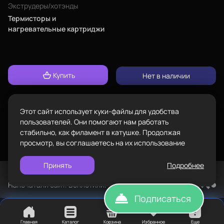
Каталог
Адрес
Экструдеры/хотэнды
проложить
Термисторы и
ул.Проезжая дом 9а
маршрут
нагревательные картриджи
Режим работы
Пн-Вс с 10:00 до 18:00
Пластик BestFilament
Купить
Задать вопрос
Нет в наличии
Сопутствующие товары
info@bestfilament.ru
написать
Комплектующие
Этот сайт использует куки-файлы для удобства
Подарочные сертификаты
Политика конфиденциальности
пользователей. Они помогают нам работать
стабильно, как филамент в катушке. Продолжая
просмотр, вы соглашаетесь на их использование
Принять
Подробнее
©
BESTFILAMENT, 2026
Напечатали сайт. Воплотили. TopROI
Подписаться
Главная
Каталог
Корзина
Избранное
Еще