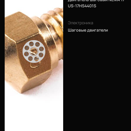
Войти
US-17HS4401S
О нас
Электроника
Шаговые двигатели
Филиалы
Сертификаты
Система скидок
Оплата и доставка
Для крупных 3D-печатников
Политика конфиденциальности
Блог
Мы в социальных сетях