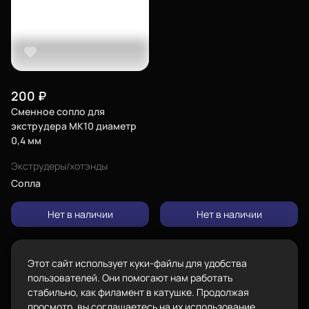
Город
Екатеринбург
изменить
Телефон
Каталог
8-800-234-47-78
позвонить
200
₽
Сменное сопло для
Адрес
экструдера МК10 диаметр
проложить
0,4 мм
ул.Проезжая дом 9а
маршрут
Пластик BestFilament
Экструдеры/хотэнды
Режим работы
Наборы
Сопла
Пн-Вс с 10:00 до 18:00
Сопутствующие товары
Задать вопрос
Нет в наличии
Нет в наличии
info@bestfilament.ru
написать
Комплектующие
Подарочные сертификаты
Этот сайт использует куки-файлы для удобства
Политика конфиденциальности
пользователей. Они помогают нам работать
стабильно, как филамент в катушке. Продолжая
просмотр, вы соглашаетесь на их использование