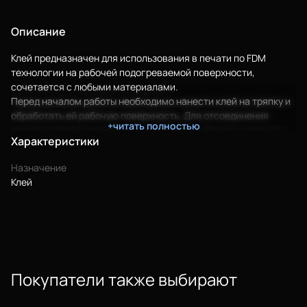
Описание
Клей предназначен для использования в печати по FDM
технологии на рабочей подогреваемой поверхности,
сочетается с любыми материалами.
Перед началом работы необходимо нанести клей на тряпку и
обработать ей рабочую поверхность. Для отсоединения
+читать полностью
модели следует дождаться охлаждения рабочего стола до
Характеристики
30°C.
Клей создан специально для работы с объектами
Назначение
предназначенными для детей.
Клей
Преимущества:
Водорастворимость
Гипоаллергенность
Легкость в использовании
Экономичность
Отсутствие запаха
Покупатели также выбирают