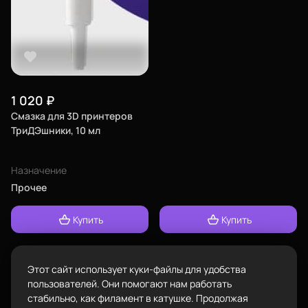
Город
Екатеринбург
изменить
Телефон
Каталог
8-800-234-47-78
позвонить
1 020
₽
Смазка для 3D принтеров
Адрес
ТриДЭшники, 10 мл
проложить
ул.Проезжая дом 9а
маршрут
Пластик BestFilament
Назначение
Режим работы
Прочее
Наборы
Пн-Вс с 10:00 до 18:00
Сопутствующие товары
Купить
Купить
Задать вопрос
info@bestfilament.ru
написать
Комплектующие
Подарочные сертификаты
Этот сайт использует куки-файлы для удобства
Политика конфиденциальности
пользователей. Они помогают нам работать
стабильно, как филамент в катушке. Продолжая