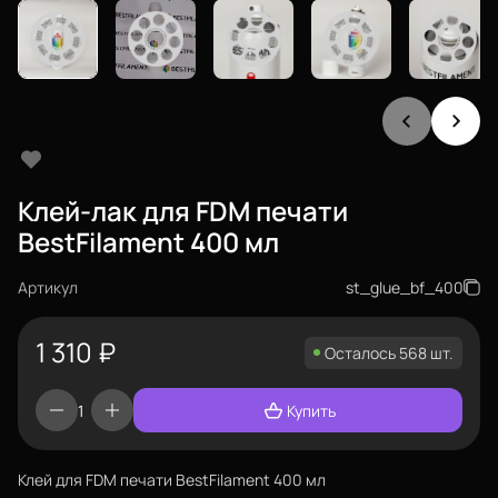
Клей-лак для FDM печати
BestFilament 400 мл
Артикул
st_glue_bf_400
1 310
₽
Осталось 568 шт.
Купить
Клей для FDM печати BestFilament 400 мл