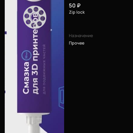
Войти
50
₽
Zip lock
О нас
Филиалы
Назначение
Прочее
Сертификаты
Система скидок
Оплата и доставка
Для крупных 3D-печатников
Политика конфиденциальности
Блог
Мы в социальных сетях