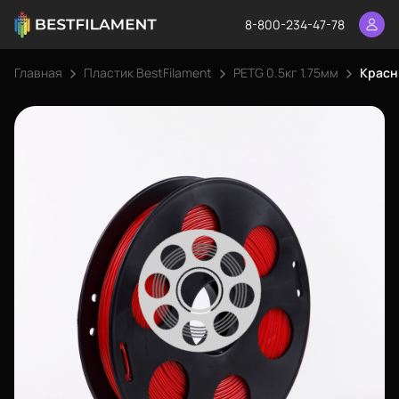
8-800-234-47-78
Главная
Пластик BestFilament
PETG 0.5кг 1.75мм
Красны