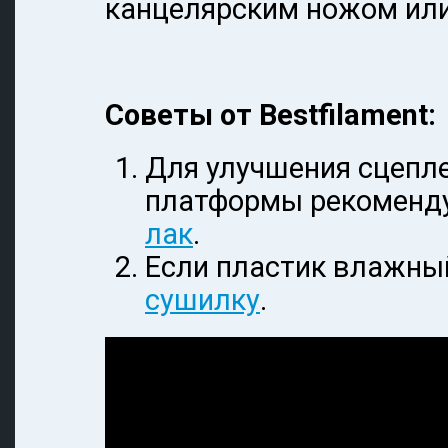
канцелярским ножом ил
Советы от Bestfilament:
Для улучшения сцепл
платформы рекоменд
лак
.
Если пластик влажный
сушилку
.