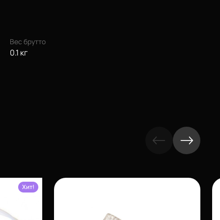
Вес брутто
0.1 кг
Хит!