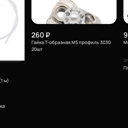
260
₽
Гайка Т-образная М5 профиль 3030
М
20шт
Эл
П
1 м)
ка