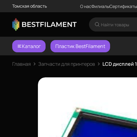
Томская область
О нас
Филиалы
Сертификаты
Каталог
Пластик BestFilament
Главная
Запчасти для принтеров
LCD дисплей 1