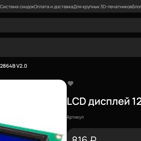
Система скидок
Оплата и доставка
Для крупных 3D-печатников
Бло
2864B V2.0
LCD дисплей 1
Артикул
816
₽