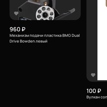
Войти
О нас
Филиалы
960
₽
Механизм подачи пластика BMG Dual
Сертификаты
Drive Bowden левый
Система скидок
Оплата и доставка
Для крупных 3D-печатников
Политика конфиденциальности
Блог
100
₽
Вулкан со
Мы в социальных сетях