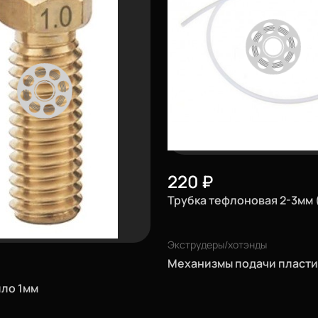
220
₽
Трубка тефлоновая 2-3мм (
Экструдеры/хотэнды
Механизмы подачи пласти
пло 1мм