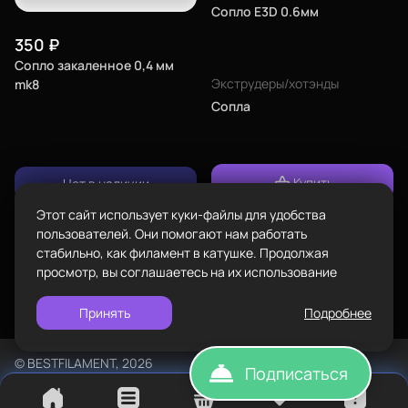
Сопло E3D 0.6мм
Адрес
350
₽
проложить
ул.Проезжая дом 9а
маршрут
Сопло закаленное 0,4 мм
Пластик BestFilament
Экструдеры/хотэнды
mk8
Режим работы
Сопла
Наборы
Пн-Вс с 10:00 до 18:00
Сопутствующие товары
Задать вопрос
info@bestfilament.ru
написать
Комплектующие
Купить
Нет в наличии
Подарочные сертификаты
Этот сайт использует куки-файлы для удобства
Политика конфиденциальности
пользователей. Они помогают нам работать
стабильно, как филамент в катушке. Продолжая
просмотр, вы соглашаетесь на их использование
Принять
Подробнее
©
BESTFILAMENT, 2026
Подписаться
Напечатали сайт. Воплотили. TopROI