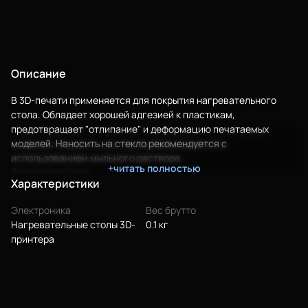
Описание
В 3D-печати применяется для покрытия нагревательного
стола. Обладает хорошей адгезией к пластикам,
предотвращает "отлипание" и деформацию печатаемых
моделей. Наносить на стекло рекомендуется с
использованием мыльного раствора.
+читать полностью
Характеристики:
Еще
Характеристики
Ширина: 50мм;
Войти
Электроника
Вес брутто
Длина: 33м;
Нагревательные столы 3D-
0.1 кг
Толщина: 0,06мм;
принтера
Состав: полиамид;
Рабочая температура: 250°С;
О нас
Максимальная температура, кратковременно: 300°С;
Филиалы
Коэффициент удлинения: 50%.