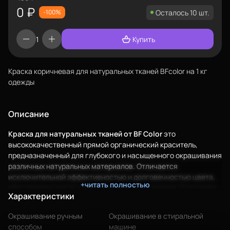
0
₽
Осталось 10 шт.
-100%
Мы в социальных сетях
Купить
Краска коричневая для натуральных тканей BFcolor на 1 кг
Город
одежды
Екатеринбург
изменить
Телефон
Описание
8-800-234-47-78
позвонить
Краска для натуральных тканей от BF Color
это
Каталог
Адрес
высококачественный прямой органический краситель,
проложить
предназначенный для глубокого и насыщенного окрашивания
ул.Проезжая дом 9а
маршрут
различных натуральных материалов. Отличается
исключительной эффективностью и долговечностью цвета,
Режим работы
+читать полностью
обеспечивая яркое и равномерное окрашивание. Благодаря
Характеристики
Пн-Вс с 10:00 до 18:00
Пластик BestFilament
своему органическому составу, краска BF Color безопасна
для здоровья и экологична, устойчива к выцветанию после
Задать вопрос
Окрашивание ручным
Окрашивание в стиральной
Сопутствующие товары
стирки.
способом
info@bestfilament.ru
машине
написать