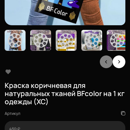
Еще
Войти
О нас
Филиалы
Сертификаты
Краска коричневая для
Система скидок
натуральных тканей BFcolor на 1 кг
Оплата и доставка
одежды (ХС)
Для крупных 3D-печатников
Артикул
Политика конфиденциальности
Блог
430
₽