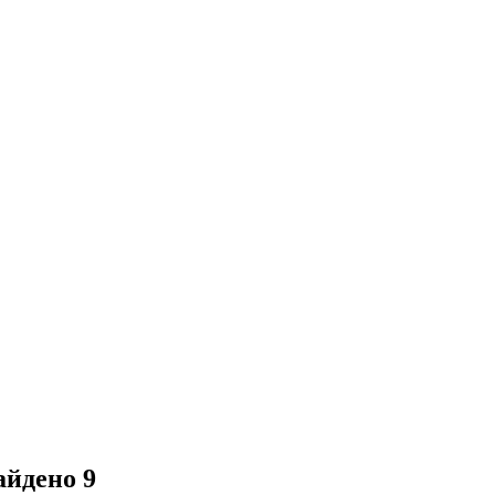
айдено
9