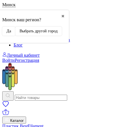
Минск
О нас
✖
Филиалы
Минск ваш регион?
Сертификаты
Система скидок
Да
Выбрать другой город
Оплата и доставка
Для крупных 3D-печатников
Блог
Личный кабинет
Войти
Регистрация
Каталог
Пластик BestFilament