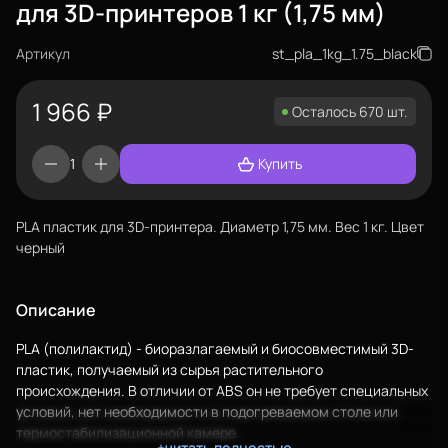
для 3D-принтеров 1 кг (1,75 мм)
Артикул
st_pla_1kg_1.75_black
1 966
₽
Осталось 670 шт.
Купить
PLA пластик для 3D-принтера. Диаметр 1,75 мм. Вес 1 кг. Цвет
черный
Еще
Описание
Войти
PLA (полилактид) - биоразлагаемый и биосовместимый 3D-
пластик, получаемый из сырья растительного
происхождения. В отличии от ABS он не требует специальных
условий, нет необходимости в подогреваемом столе или
О нас
термостабилизационной камере.
+читать полностью