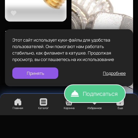
Наборы
Пн-Вс с 10:00 до 18:00
Сопутствующие товары
Задать вопрос
info@bestfilament.ru
написать
Комплектующие
100
₽
Подарочные сертификаты
Сопло 0,8 мм
Этот сайт использует куки-файлы для удобства
Политика конфиденциальности
пользователей. Они помогают нам работать
стабильно, как филамент в катушке. Продолжая
просмотр, вы соглашаетесь на их использование
Принять
Подробнее
Подписаться
Главная
Каталог
Корзина
Избранное
Еще