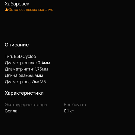
Хабаровск
Осталось несколько штук
Описание
Еще
Тип: E3D Cyclop
Войти
Диаметр сопла: 0,4мм
Диаметр нити: 1,75мм
Длина резьбы: 4мм
О нас
Диаметр резьбы: М5
Филиалы
Характеристики
Сертификаты
Экструдеры/хотэнды
Вес брутто
Сопла
0.1 кг
Система скидок
Оплата и доставка