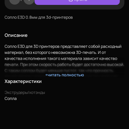
Сопло E3D 0.8мм для 3d-принтеров
Описание
Еще
Сопло E3D для 3D принтеров представляет собой расходный
Войти
материал, без которого невозможна 3D-печать. И от
качества исполнения такого материала зависит качество
печати. При этом скорость работы будет достаточно высокой.
С таким соплом будет меньше пустот, так что прочность
О нас
+читать полностью
вашей детали гарантирована, а само устройство долго не
Характеристики
Филиалы
будет "забиваться" и прослужит вам в течение длительного
времени. Сопла выполнены из латуни. Сопло (фильера) для
Сертификаты
Экструдеры/хотэнды
3d принтера
Сопла
Характеристики:
Система скидок
Диаметр: 0.8мм;
Оплата и доставка
Филамент: 1.75мм;
Материал: латунь;
Для крупных 3D-печатников
Резьба: М6х1.