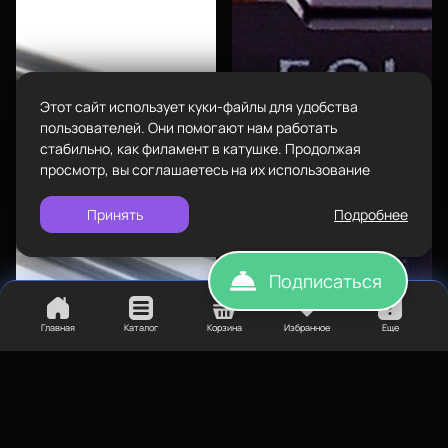
Пн-Вс с 10:00 до 18:00
Сопутствующие товары
Задать вопрос
info@bestfilament.ru
написать
Комплектующие
Подарочные сертификаты
Этот сайт использует куки-файлы для удобства
Политика конфиденциальности
пользователей. Они помогают нам работать
стабильно, как филамент в катушке. Продолжая
просмотр, вы соглашаетесь на их использование
Принять
Подробнее
Подписаться
Главная
Каталог
Корзина
Избранное
Еще