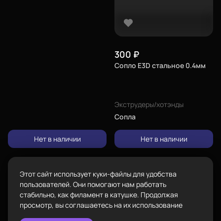
Город
Екатеринбург
изменить
Телефон
Каталог
8-800-234-47-78
позвонить
300
₽
Сопло E3D стальное 0.4мм
Адрес
проложить
ул.Проезжая дом 9а
маршрут
Пластик BestFilament
Экструдеры/хотэнды
Режим работы
Наборы
Сопла
Пн-Вс с 10:00 до 18:00
Сопутствующие товары
Нет в наличии
Нет в наличии
Задать вопрос
info@bestfilament.ru
написать
Комплектующие
Подарочные сертификаты
Этот сайт использует куки-файлы для удобства
Политика конфиденциальности
пользователей. Они помогают нам работать
стабильно, как филамент в катушке. Продолжая
просмотр, вы соглашаетесь на их использование