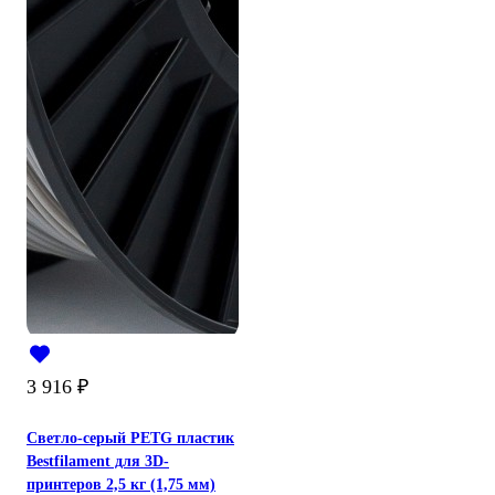
3 916
₽
Светло-серый PETG пластик
Bestfilament для 3D-
принтеров 2,5 кг (1,75 мм)