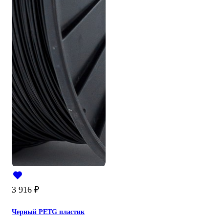
3 916
₽
Черный PETG пластик