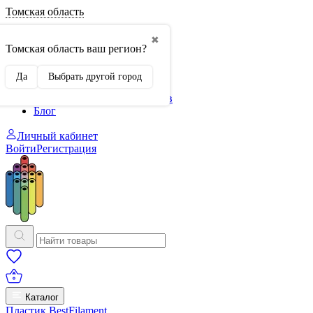
Томская область
О нас
✖
Филиалы
Томская область ваш регион?
Сертификаты
Система скидок
Да
Выбрать другой город
Оплата и доставка
Для крупных 3D-печатников
Блог
Личный кабинет
Войти
Регистрация
Каталог
Пластик BestFilament